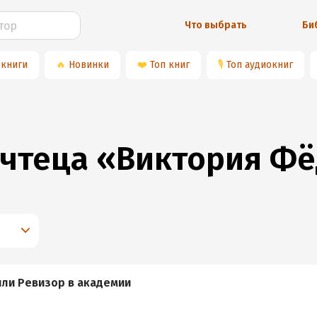
Что выбрать
Би
 книги
🔥
Новинки
❤️
Топ книг
🎙
Топ аудиокниг
 чтеца «Виктория Ф
или Ревизор в академии