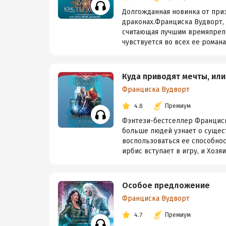
Долгожданная новинка от приз
драконах.Франциска Вудворт, 
считающая лучшим времяпрепр
чувствуется во всех ее романах
Куда приводят мечты, ил
Франциска Вудворт
4.8
Премиум
Фэнтези-бестселлер Франциск
больше людей узнает о сущест
воспользоваться ее способнос
ирбис вступает в игру, и Хозяи
Особое предложение
Франциска Вудворт
4.7
Премиум