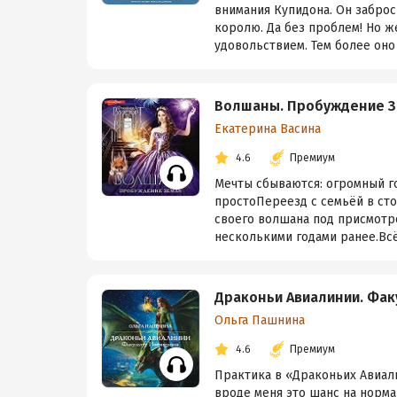
внимания Купидона. Он заброс
королю. Да без проблем! Но ж
удовольствием. Тем более оно с
Волшаны. Пробуждение 
Екатерина Васина
4.6
Премиум
Мечты сбываются: огромный го
простоПереезд с семьёй в сто
своего волшана под присмотро
несколькими годами ранее.Всё 
Драконьи Авиалинии. Фак
Ольга Пашнина
4.6
Премиум
Практика в «Драконьих Авиали
вроде меня это шанс на норма