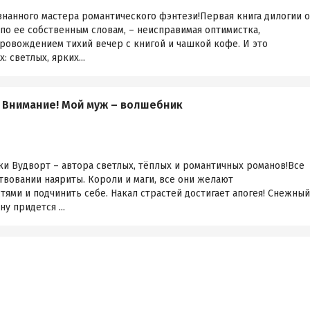
нанного мастера романтического фэнтези!Первая книга дилогии о
по ее собственным словам, – неисправимая оптимистка,
овождением тихий вечер с книгой и чашкой кофе. И это
: светлых, ярких...
и Внимание! Мой муж – волшебник
и Вудворт – автора светлых, тёплых и романтичных романов!Все
вовании наяриты. Короли и маги, все они желают
тями и подчинить себе. Накал страстей достигает апогея! Снежный
ну придется ...