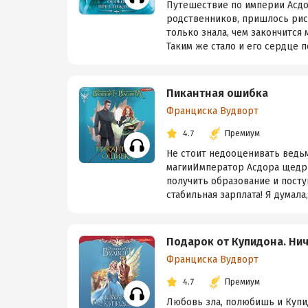
Путешествие по империи Асдо
родственников, пришлось риск
только знала, чем закончится м
Таким же стало и его сердце п
Пикантная ошибка
Франциска Вудворт
4.7
Премиум
Не стоит недооценивать ведьм
магииИмператор Асдора щедр 
получить образование и посту
стабильная зарплата! Я думала,
Подарок от Купидона. Ни
Франциска Вудворт
4.7
Премиум
Любовь зла, полюбишь и Купид