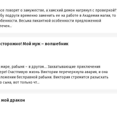
все говорят о замужестве, а хамский демон нагрянул с проверкой?
ьбу подруги временно заменить ее на работе в Академии магии, то
собенности. Весьма пикантной особенности предложенной
ечен...
Осторожно! Мой муж – волшебник
 мире, рабыня – в другом… Захватывающие приключения
ре! Счастливую жизнь Виктории перечеркнула авария, и она
положении бесправной рабыни. Виктория стремится разыскать
сына, вот только чт...
) мой дракон