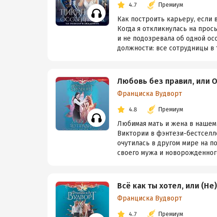
4.7
Премиум
Как построить карьеру, если 
Когда я откликнулась на прос
и не подозревала об одной о
должности: все сотрудницы в т
Любовь без правил, или 
Франциска Вудворт
4.8
Премиум
Любимая мать и жена в нашем
Виктории в фэнтези-бестселле
очутилась в другом мире на 
своего мужа и новорожденного 
Всё как ты хотел, или (Не
Франциска Вудворт
4.7
Премиум