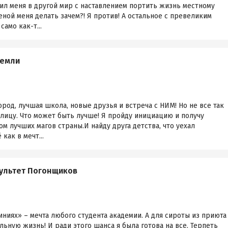
ил меня в другой мир с наставлением портить жизнь местному
еной меня делать зачем?! Я против! А остальное с превеликим
амо как-т...
Земли
род, лучшая школа, новые друзья и встреча с НИМ! Но не все так
лицу. Что может быть лучше! Я пройду инициацию и получу
м лучших магов страны.И найду друга детства, что уехал
как в мечт...
ультет Погонщиков
ниях» – мечта любого студента академии. А для сироты из приюта
льную жизнь! И ради этого шанса я была готова на все. Терпеть