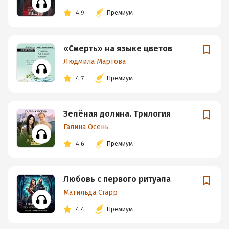
4.9
Премиум
«Смерть» на языке цветов
Людмила Мартова
4.7
Премиум
Зелёная долина. Трилогия
Галина Осень
4.6
Премиум
Любовь с первого ритуала
Матильда Старр
4.4
Премиум