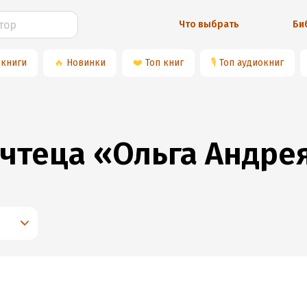
Что выбрать
Би
 книги
🔥
Новинки
❤️
Топ книг
🎙
Топ аудиокниг
 чтеца «Ольга Андре