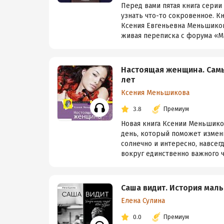
Перед вами пятая книга серии
узнать что-то сокровенное. К
Ксения Евгеньевна Меньшиков
живая переписка с форума «Маг
Настоящая женщина. Самы
лет
Ксения Меньшикова
3.8
Премиум
Новая книга Ксении Меньшико
день, который поможет измени
солнечно и интересно, навсег
вокруг единственно важного че
Саша видит. История мал
Елена Сулина
0.0
Премиум