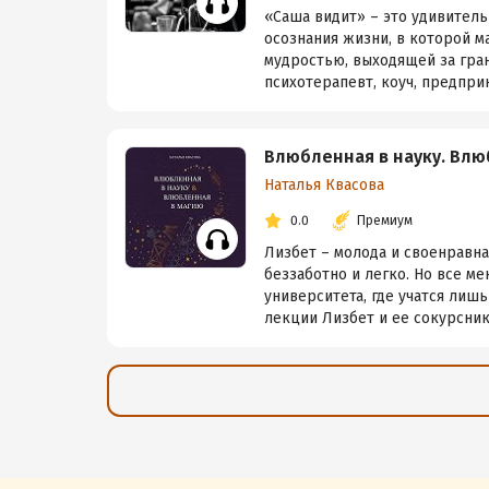
«Саша видит» – это удивитель
осознания жизни, в которой м
мудростью, выходящей за гран
психотерапевт, коуч, предприн
Влюбленная в науку. Влю
Наталья Квасова
0.0
Премиум
Лизбет – молода и своенравна
беззаботно и легко. Но все ме
университета, где учатся лиш
лекции Лизбет и ее сокурсники