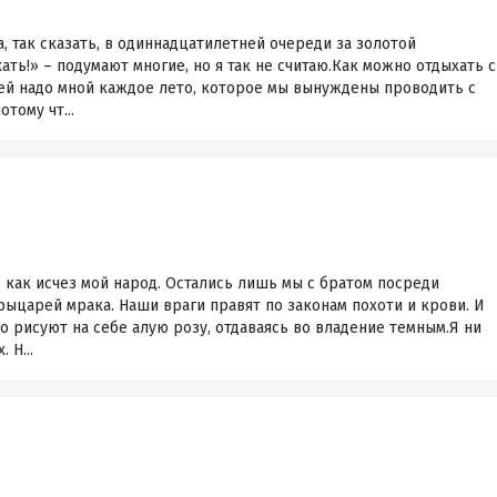
а, так сказать, в одиннадцатилетней очереди за золотой
ть!» – подумают многие, но я так не считаю.Как можно отдыхать с
й надо мной каждое лето, которое мы вынуждены проводить с
тому чт...
, как исчез мой народ. Остались лишь мы с братом посреди
ыцарей мрака. Наши враги правят по законам похоти и крови. И
рисуют на себе алую розу, отдаваясь во владение темным.Я ни
 Н...