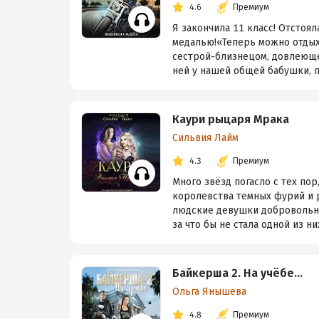
4.6
Премиум
Я закончила 11 класс! Отстоял
медалью!«Теперь можно отдыха
сестрой-близнецом, довлеюще
ней у нашей общей бабушки, по
Каури рыцаря Мрака
Сильвия Лайм
4.3
Премиум
Много звёзд погасло с тех пор
королевства темных фурий и р
людские девушки добровольно 
за что бы не стала одной из них.
Байкерша 2. На учёбе…
Ольга Янышева
4.8
Премиум