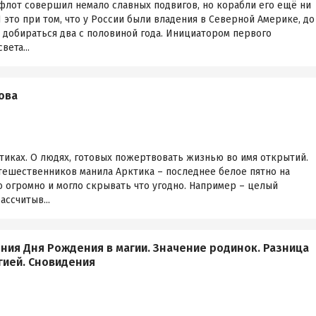
 флот совершил немало славных подвигов, но корабли его ещё ни
 это при том, что у России были владения в Северной Америке, до
 добираться два с половиной года. Инициатором первого
вета...
ова
нтиках. О людях, готовых пожертвовать жизнью во имя открытий.
тешественников манила Арктика – последнее белое пятно на
о огромно и могло скрывать что угодно. Например – целый
ассчитыв...
яния Дня Рождения в магии. Значение родинок. Разница
гией. Сновидения