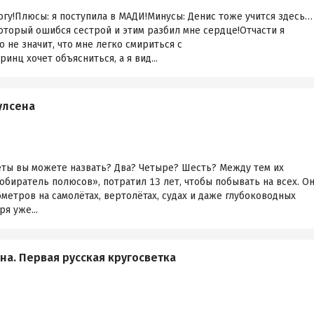
гу!Плюсы: я поступила в МАДИ!Минусы: Денис тоже учится здесь…
орый ошибся сестрой и этим разбил мне сердце!Отчасти я
о не значит, что мне легко смириться с
нц хочет объясниться, а я вид...
улсена
ты вы можете назвать? Два? Четыре? Шесть? Между тем их
обиратель полюсов», потратил 13 лет, чтобы побывать на всех. О
метров на самолётах, вертолётах, судах и даже глубоководных
я уже...
а. Первая русская кругосветка