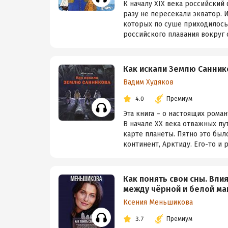
К началу XIX века российский
разу не пересекали экватор. И
которых по суше приходилось
российского плавания вокруг с
Как искали Землю Санник
Вадим Худяков
4.0
Премиум
Эта книга – о настоящих рома
В начале XX века отважных пу
карте планеты. Пятно это был
континент, Арктиду. Его-то и р
Как понять свои сны. Вли
между чёрной и белой ма
Ксения Меньшикова
3.7
Премиум