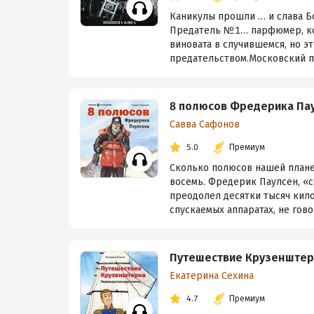
Каникулы прошли … и слава Бо
Предатель №1… парфюмер, кот
виновата в случившемся, но эт
предательством.Московский при
8 полюсов Фредерика Па
Савва Сафонов
5.0
Премиум
Сколько полюсов нашей плане
восемь. Фредерик Паулсен, «с
преодолел десятки тысяч кило
спускаемых аппаратах, не говор
Путешествие Крузенштерн
Екатерина Сехина
4.7
Премиум