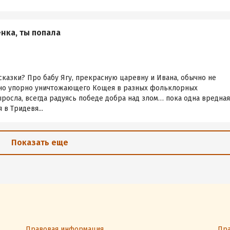
енка, ты попала
сказки? Про бабу Ягу, прекрасную царевну и Ивана, обычно не
 но упорно уничтожающего Кощея в разных фольклорных
выросла, всегда радуясь победе добра над злом… пока одна вредная
в Тридевя...
Показать еще
Правовая информация
Пра