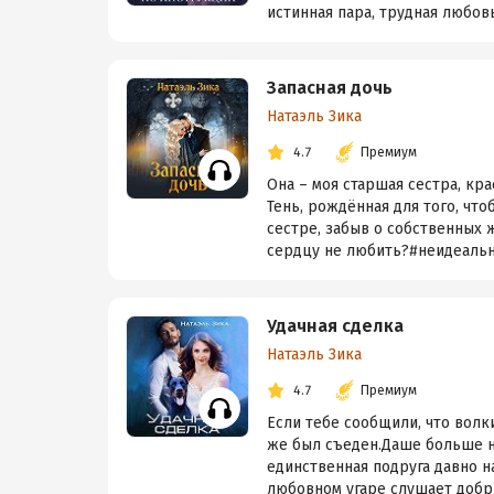
истинная пара, трудная любо
Запасная дочь
Натаэль Зика
4.7
Премиум
Она – моя старшая сестра, кра
Тень, рождённая для того, чт
сестре, забыв о собственных 
сердцу не любить?#неидеальн
Удачная сделка
Натаэль Зика
4.7
Премиум
Если тебе сообщили, что волк
же был съеден.Даше больше не
единственная подруга давно на
любовном угаре слушает добры