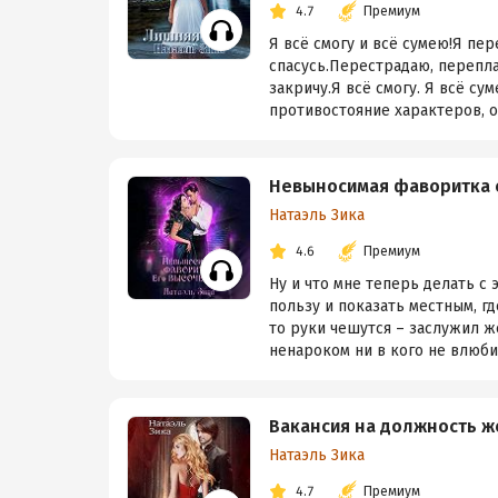
4.7
Премиум
Я всё смогу и всё сумею!Я п
спасусь.Перестрадаю, перепла
закричу.Я всё смогу. Я всё с
противостояние характеров, от
Невыносимая фаворитка 
Натаэль Зика
4.6
Премиум
Ну и что мне теперь делать с
пользу и показать местным, г
то руки чешутся – заслужил ж
ненароком ни в кого не влюби
Вакансия на должность 
Натаэль Зика
4.7
Премиум