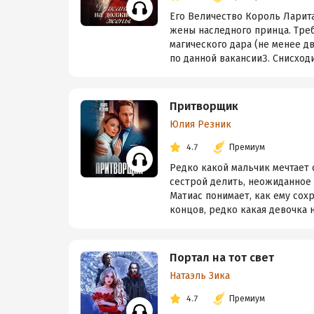
Его Величество Король Ларит
жены наследного принца. Треб
магического дара (не менее 
по данной вакансии3. Снисход
Притворщик
Юлия Резник
4.7
Премиум
Редко какой мальчик мечтает о
сестрой делить, неожиданное
Матиас понимает, как ему сох
концов, редко какая девочка не
Портал на тот свет
Натаэль Зика
4.7
Премиум