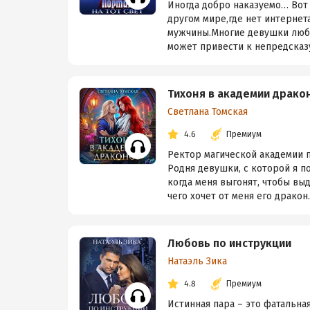
Иногда добро наказуемо… Вот
другом мире,где нет интернета
мужчины.Многие девушки любят
может привести к непредсказу
Тихоня в академии драко
Светлана Томская
4.6
Премиум
Ректор магической академии п
Родня девушки, с которой я п
когда меня выгонят, чтобы вы
чего хочет от меня его дракон..
Любовь по инструкции
Натаэль Зика
4.8
Премиум
Истинная пара – это фатальна