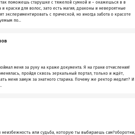
 так поможешь старушке с тяжелой сумкой и – окажешься в в
 и краски для волос, зато есть магия, драконы и невероятные
 экспериментировать с прической, но иногда забота о красоте
емым по...
нов
оймал меня за руку на краже документа. Я на грани отчисления!
оменялась, пройдя сквозь зеркальный портал, только и ждёт,
дать меня замуж за знатного старика. Почему же ректор медлит? И
.
я неизбежность или судьба, которую ты выбираешь сам?оборотни,