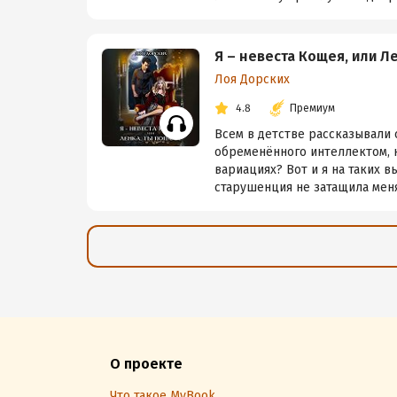
Я – невеста Кощея, или Л
Лоя Дорских
4.8
Премиум
Всем в детстве рассказывали 
обременённого интеллектом,
вариациях? Вот и я на таких 
старушенция не затащила меня 
О проекте
Что такое MyBook