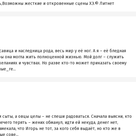
вь,Возможны жесткие и откровенные сцены ХЭ.© Литнет
савица и наследница рода, весь мир у её ног. А я – её бледная
обы она могла жить полноценной жизнью. Мой долг – служить
желаниях и чувствах. Но разве кто-то может приказать своему
ые_ге...
и сыты, а овцы целы – не спеши радоваться. Сначала выясни, кто
чего терять – жених обманул, идти ей некуда, денег нет,
мекала, что Игорь не тот, за кого себя выдаёт, но кто же в
е сове...