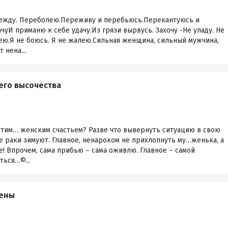
ережду. Переболею.Переживу и перебьюсь.Перекантуюсь и
чуИ приманю к себе удачу.Из грязи вырвусь. Захочу -Не упаду. Не
умею.Я не боюсь. Я не жалею.Сильная женщина, сильный мужчина,
 нена...
его высочества
 этим… женским счастьем? Разве что вывернуть ситуацию в свою
де раки зимуют. Главное, ненароком не прихлопнуть му…женька, а
е! Впрочем, сама прибью – сама оживлю. Главное – самой
ться…©...
жены