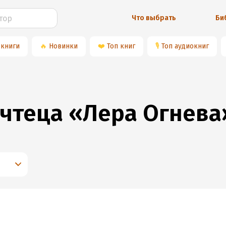
Что выбрать
Би
 книги
🔥
Новинки
❤️
Топ книг
🎙
Топ аудиокниг
 чтеца «Лера Огнева