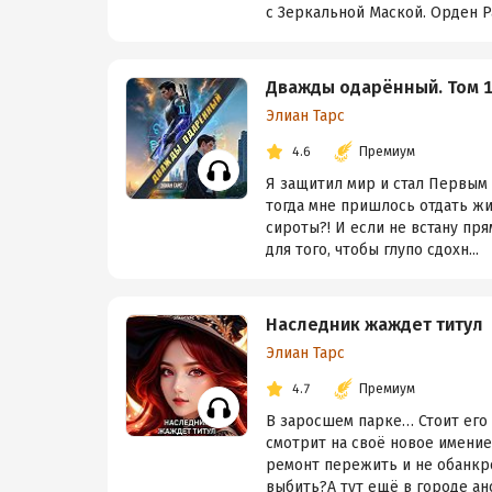
с Зеркальной Маской. Орден Ра
Дважды одарённый. Том 
Элиан Тарс
4.6
Премиум
Я защитил мир и стал Первым
тогда мне пришлось отдать жи
сироты?! И если не встану пр
для того, чтобы глупо сдохн...
Наследник жаждет титул
Элиан Тарс
4.7
Премиум
В заросшем парке… Стоит его 
смотрит на своё новое имение
ремонт пережить и не обанкр
выбить?А тут ещё в городе ано