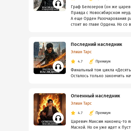
Граф Белозеров (он же цареви
Правда с Новосибирском неуда
А еще Орден Разочарования ра
стоит во главе Ордена. Но со вс
Последний наследник
Элиан Тарс
4.7
Премиум
Финальный том цикла «Десять
Осталось только закончить нач
Огненный наследник
Элиан Тарс
4.7
Премиум
Царевич Максим наконец-то яв
Маской. Но он уже идет к Пуст