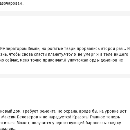
зочарован...
1
 Императором Земли, но рогатые твари прорвались второй раз… И
знь, чтобы снова спасти планету.Что? Я не умер? Я в теле нищего
ямо сейчас, меня точно прикончат.Я уничтожал орды демонов не
новый дом. Требует ремонта. Но охрана, вроде бы, на уровне.Вот
 Максим Белозёров и не нарадуется! Красота! Главное теперь
отиться. Может, получится у вдовствующей баронессы скидку
малий...