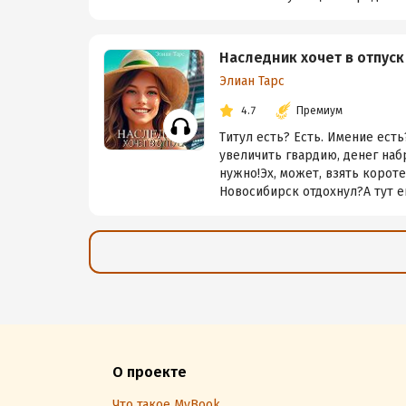
Наследник хочет в отпуск
Элиан Тарс
4.7
Премиум
Титул есть? Есть. Имение есть
увеличить гвардию, денег наб
нужно!Эх, может, взять корот
Новосибирск отдохнул?А тут ещ
О проекте
Что такое MyBook