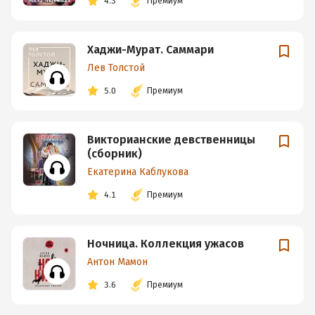
4.3
Премиум
Хаджи-Мурат. Саммари
Лев Толстой
5.0
Премиум
Викторианские девственницы
(сборник)
Екатерина Каблукова
4.1
Премиум
Ночница. Коллекция ужасов
Антон Мамон
3.6
Премиум