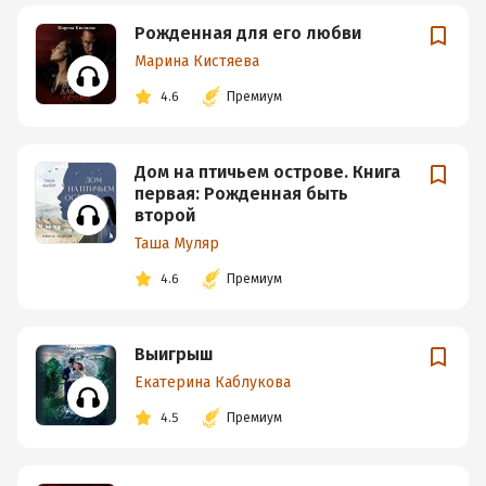
Рожденная для его любви
Марина Кистяева
4.6
Премиум
Дом на птичьем острове. Книга
первая: Рожденная быть
второй
Таша Муляр
4.6
Премиум
Выигрыш
Екатерина Каблукова
4.5
Премиум