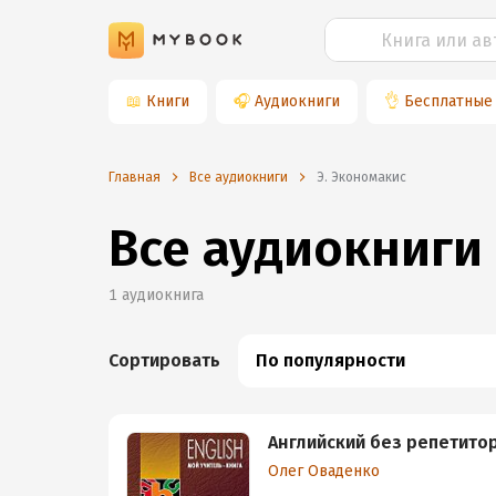
📖
Книги
🎧
Аудиокниги
👌
Бесплатные
Главная
Все аудиокниги
Э. Экономакис
Все аудиокниги
1
аудиокнига
Сортировать
По популярности
Английский без репетито
Олег Оваденко