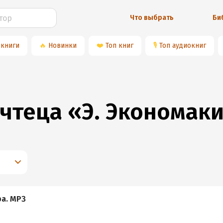
Что выбрать
Би
 книги
🔥
Новинки
❤️
Топ книг
🎙
Топ аудиокниг
 чтеца «Э. Экономак
ра. MP3