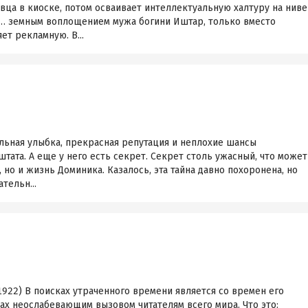
овца в киоске, потом осваивает интеллектуальную халтуру на ниве
ся… земным воплощением мужа богини Иштар, только вместо
т рекламную. В...
льная улыбка, прекрасная репутация и неплохие шансы
тата. А еще у него есть секрет. Секрет столь ужасный, что может
но и жизнь Доминика. Казалось, эта тайна давно похоронена, но
тельн...
922) В поисках утраченного времени является со времен его
ах неослабевающим вызовом читателям всего мира. Что это: