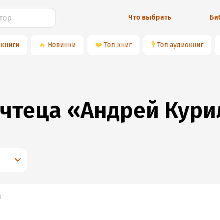
Что выбрать
Би
 книги
🔥
Новинки
❤️
Топ книг
🎙
Топ аудиокниг
 чтеца «Андрей Кур
и