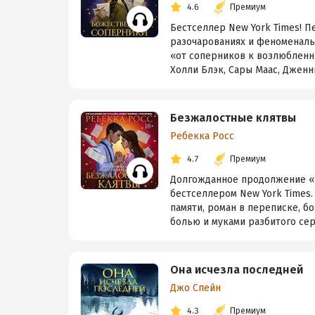
4.6
Премиум
Бестселлер New York Times! П
разочарованиях и феноменаль
«от соперников к возлюбленн
Холли Блэк, Сары Маас, Дженн
Безжалостные клятвы
Ребекка Росс
4.7
Премиум
Долгожданное продолжение «Б
бестселлером New York Times.
памяти, роман в переписке, 
болью и муками разбитого серд
Она исчезла последней
Джо Спейн
4.3
Премиум