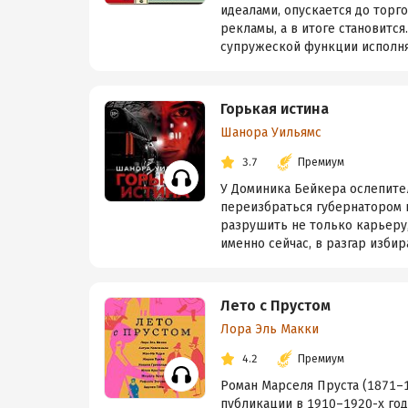
идеалами, опускается до торг
рекламы, а в итоге становит
супружеской функции исполняе
Горькая истина
Шанора Уильямс
3.7
Премиум
У Доминика Бейкера ослепите
переизбраться губернатором ш
разрушить не только карьеру, 
именно сейчас, в разгар избира
Лето с Прустом
Лора Эль Макки
4.2
Премиум
Роман Марселя Пруста (1871–1
публикации в 1910–1920-х год