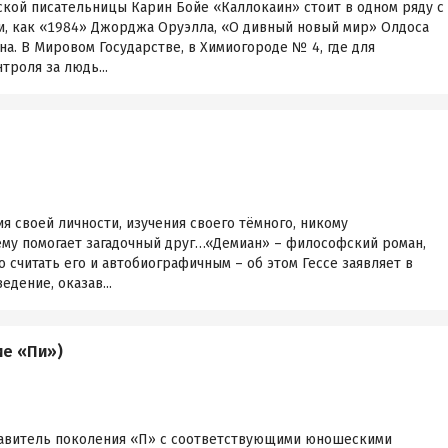
кой писательницы Карин Бойе «Каллокаин» стоит в одном ряду с
и, как «1984» Джорджа Оруэлла, «О дивный новый мир» Олдоса
на. В Мировом Государстве, в Химиогороде № 4, где для
троля за людь...
я своей личности, изучения своего тёмного, никому
м ему помогает загадочный друг…«Демиан» – философский роман,
 считать его и автобиографичным – об этом Гессе заявляет в
дение, оказав...
ие «Пи»)
тавитель поколения «П» с соответствующими юношескими