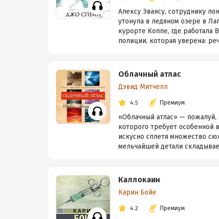
Алексу Эвансу, сотруднику ло
утонула в ледяном озере в Лап
курорте Коппе, где работала 
полиции, которая уверена: речь
Облачный атлас
Дэвид Митчелл
4.5
Премиум
«Облачный атлас» — пожалуй, 
которого требует особенной 
искусно сплетя множество сю
мельчайшей детали складываетс
Каллокаин
Карин Бойе
4.2
Премиум