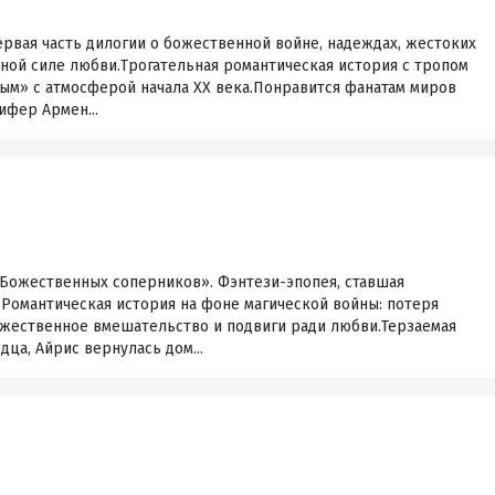
ервая часть дилогии о божественной войне, надеждах, жестоких
ной силе любви.Трогательная романтическая история с тропом
ым» с атмосферой начала ХХ века.Понравится фанатам миров
ифер Армен...
ожественных соперников». Фэнтези-эпопея, ставшая
 Романтическая история на фоне магической войны: потеря
божественное вмешательство и подвиги ради любви.Терзаемая
ца, Айрис вернулась дом...