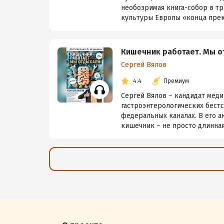
необозримая книга-собор в т
культуры Европы «конца прекр
Кишечник работает. Мы 
Сергей Вялов
4.4
Премиум
Сергей Вялов – кандидат меди
гастроэнтерологических бест
федеральных каналах. В его а
кишечник – не просто длинная 