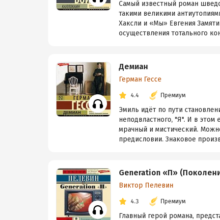
Самый известный роман шведс
такими великими антиутопиям
Хаксли и «Мы» Евгения Замяти
осуществления тотального кон
Демиан
Герман Гессе
4.4
Премиум
Эмиль идёт по пути становлени
неподвластного, "Я". И в это
мрачный и мистический. Можно
предисловии. Знаковое произве
Generation «П» (Поколен
Виктор Пелевин
4.3
Премиум
Главный герой романа, предс