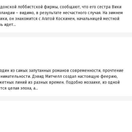
ндонской лоббистской фирмы, сообщают, что его сестра Вики
ландии – видимо, в результате несчастного случая. На зимнем
Вики, он знакомится с Агатой Коскинен, начальницей местной
 идет...
один из самых запутанных романов современности, прочтение
внимательности. Дэвид Митчелл создал настоящую феерию,
жетных линий из разных времен. Подобно мозаике, из одной
я целая эпоха, а...