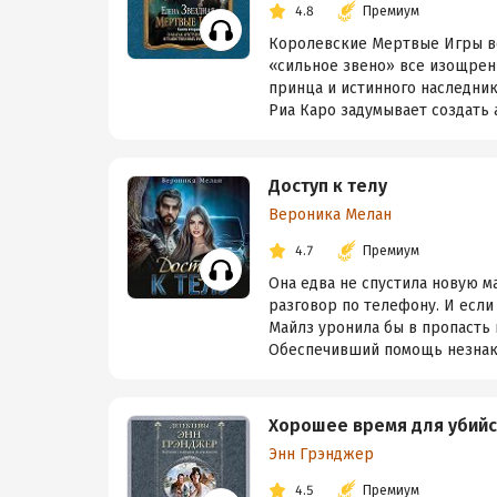
4.8
Премиум
Королевские Мертвые Игры вс
«сильное звено» все изощренн
принца и истинного наследник
Риа Каро задумывает создать 
Доступ к телу
Вероника Мелан
4.7
Премиум
Она едва не спустила новую м
разговор по телефону. И если
Майлз уронила бы в пропасть 
Обеспечивший помощь незнако
Хорошее время для убийс
Энн Грэнджер
4.5
Премиум