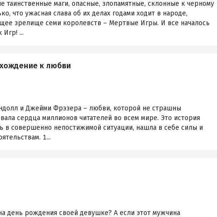
ые таинственные маги, опасные, злопамятные, склонные к черному
о, что ужасная слава об их делах годами ходит в народе,
щее зрелище семи королевств – Мертвые Игры. И все началось
Игр! ...
осхождение к любви
эндолл и Джейми Фрэзера – любви, которой не страшны
евала сердца миллионов читателей во всем мире. Это история
ь в совершенно непостижимой ситуации, нашла в себе силы и
тельствам. 1...
на день рождения своей девушке? А если этот мужчина