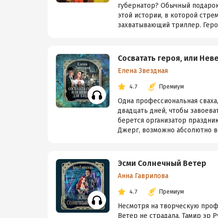
губернатор? Обычный подарок
этой истории, в которой стр
захватывающий триллер. Герои
Сосватать героя, или Нев
Елена Звездная
4.7
Премиум
Одна профессиональная сваха
двадцать дней, чтобы завоева
берется организатор праздник
Джерг, возможно абсолютно вс
Эсми Солнечный Ветер
Анна Гаврилова
4.7
Премиум
Несмотря на творческую проф
Ветер не страдала, Тамир эр Р