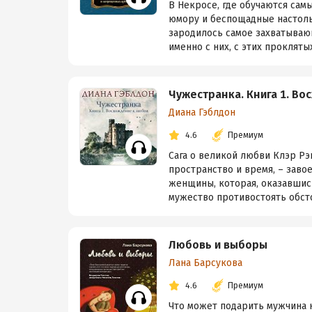
В Некросе, где обучаются сам
юмору и беспощадные настольк
зародилось самое захватываю
именно с них, с этих проклятых 
Чужестранка. Книга 1. В
Диана Гэблдон
4.6
Премиум
Сага о великой любви Клэр Р
пространство и время, – заво
женщины, которая, оказавшис
мужество противостоять обстоя
Любовь и выборы
Лана Барсукова
4.6
Премиум
Что может подарить мужчина 