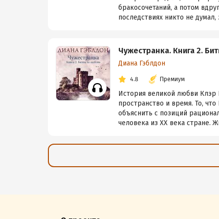
бракосочетаний, а потом вдру
последствиях никто не думал, з
Чужестранка. Книга 2. Би
Диана Гэблдон
4.8
Премиум
История великой любви Клэр 
пространство и время. То, что
объяснить с позиций рационал
человека из XX века стране. Жи