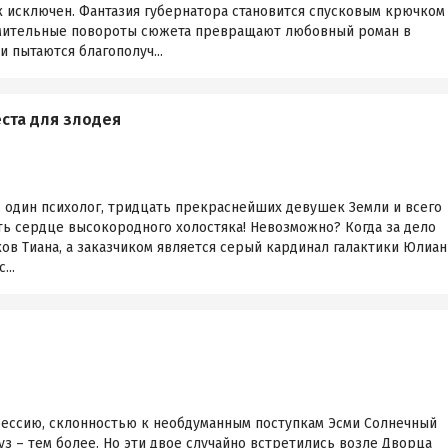
 исключен. Фантазия губернатора становится спусковым крючком
емительные повороты сюжета превращают любовный роман в
 пытаются благополуч...
еста для злодея
, один психолог, тридцать прекраснейших девушек Земли и всего
ть сердце высокородного холостяка! Невозможно? Когда за дело
ов Тиана, а заказчиком является серый кардинал галактики Юлиан
...
ессию, склонностью к необдуманным поступкам Эсми Солнечный
уз – тем более. Но эти двое случайно встретились возле Дворца