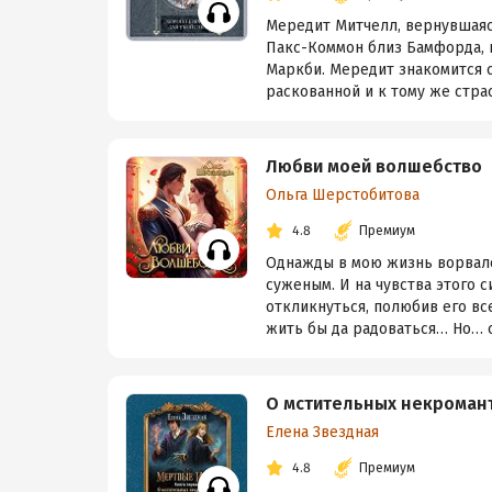
Мередит Митчелл, вернувшаяся
Пакс-Коммон близ Бамфорда, г
Маркби. Мередит знакомится с
раскованной и к тому же страст
Любви моей волшебство
Ольга Шерстобитова
4.8
Премиум
Однажды в мою жизнь ворвался
суженым. И на чувства этого 
откликнуться, полюбив его вс
жить бы да радоваться… Но… с
О мстительных некроман
Елена Звездная
4.8
Премиум