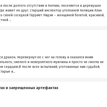
 после долгого отсутствия в Англию, поселяется в деревушке
де живет ее друг, старший инспектор уголовной полиции Алан
о своей соседкой Гарриет Нидэм – женщиной богатой, красивой,
ной ...
 дракон, перевернул ее с ног на голову и оказался моим
сильного, смелого и невероятного мужчины я просто не смогла не
ем сердцем.И после всех испытаний, уготованных нам судьбой,
тарые в...
тах и запрещенных артефактах