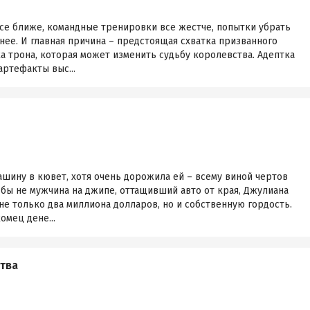
е ближе, командные тренировки все жестче, попытки убрать
ее. И главная причина – предстоящая схватка призванного
а трона, которая может изменить судьбу королевства. Адептка
артефакты выс...
ашину в кювет, хотя очень дорожила ей – всему виной чертов
 бы не мужчина на джипе, оттащивший авто от края, Джулиана
не только два миллиона долларов, но и собственную гордость.
мец дене...
тва