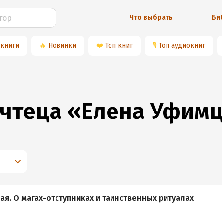
Что выбрать
Би
 книги
🔥
Новинки
❤️
Топ книг
🎙
Топ аудиокниг
 чтеца «Елена Уфим
ая. О магах-отступниках и таинственных ритуалах