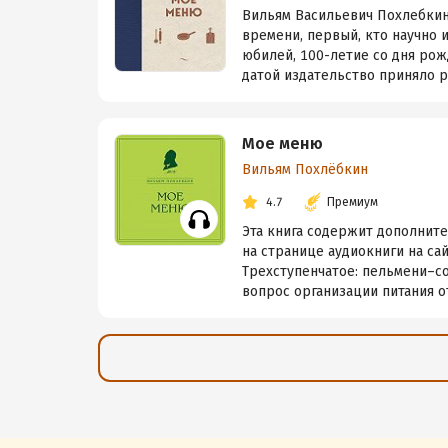
Вильям Васильевич Похлебкин
времени, первый, кто научно 
юбилей, 100-летие со дня рож
датой издательство приняло р
Мое меню
Вильям Похлёбкин
4.7
Премиум
Эта книга содержит дополнит
на странице аудиокниги на са
Трехступенчатое: пельмени–с
вопрос организации питания от