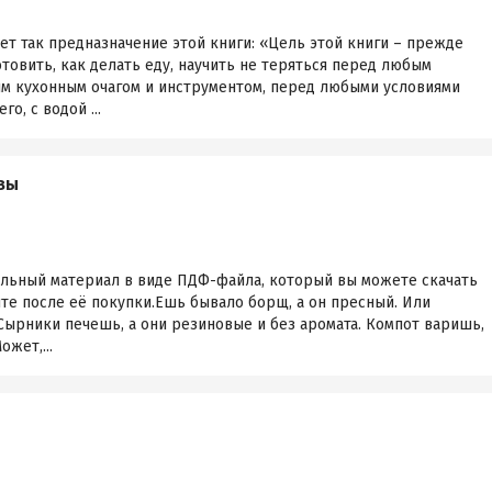
т так предназначение этой книги: «Цель этой книги – прежде
отовить, как делать еду, научить не теряться перед любым
 кухонным очагом и инструментом, перед любыми условиями
о, с водой ...
вы
ельный материал в виде ПДФ-файла, который вы можете скачать
йте после её покупки.Ешь бывало борщ, а он пресный. Или
. Сырники печешь, а они резиновые и без аромата. Компот варишь,
жет,...