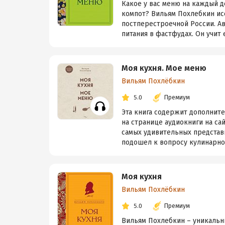
Какое у вас меню на каждый д
компот? Вильям Похлебкин исс
постперестроечной России. Ав
питания в фастфудах. Он учит е
Моя кухня. Мое меню
Вильям Похлёбкин
5.0
Премиум
Эта книга содержит дополнит
на странице аудиокниги на са
самых удивительных представи
подошел к вопросу кулинарного
Моя кухня
Вильям Похлёбкин
5.0
Премиум
Вильям Похлебкин – уникальны