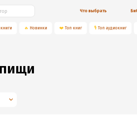
Что выбрать
Би
 книги
🔥
Новинки
❤️
Топ книг
🎙
Топ аудиокниг
 пищи