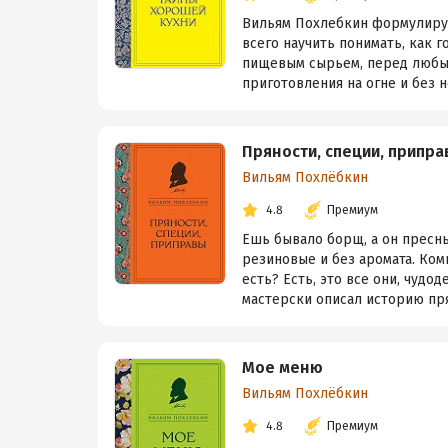
Вильям Похлебкин формулируе
всего научить понимать, как г
пищевым сырьем, перед любым
приготовления на огне и без нег
Пряности, специи, припра
Вильям Похлёбкин
4.8
Премиум
Ешь бывало борщ, а он пресны
резиновые и без аромата. Ком
есть? Есть, это все они, чуд
мастерски описал историю прян
Мое меню
Вильям Похлёбкин
4.8
Премиум