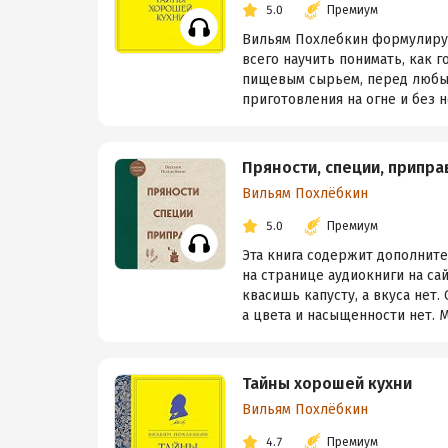
5.0
Премиум
Вильям Похлебкин формулируе
всего научить понимать, как г
пищевым сырьем, перед любым
приготовления на огне и без нег
Пряности, специи, припра
Вильям Похлёбкин
5.0
Премиум
Эта книга содержит дополнит
на странице аудиокниги на са
квасишь капусту, а вкуса нет
а цвета и насыщенности нет. Мо
Тайны хорошей кухни
Вильям Похлёбкин
4.7
Премиум