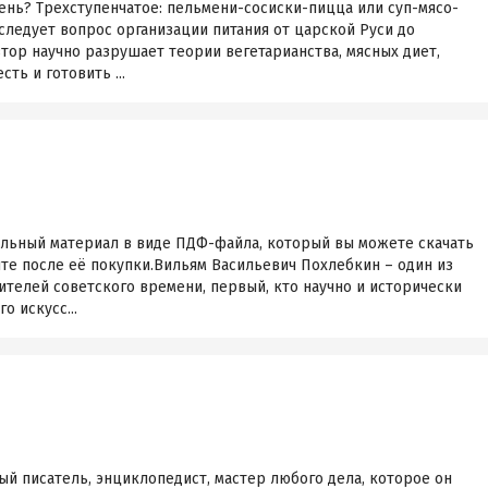
ень? Трехступенчатое: пельмени-сосиски-пицца или суп-мясо-
ледует вопрос организации питания от царской Руси до
тор научно разрушает теории вегетарианства, мясных диет,
сть и готовить ...
ельный материал в виде ПДФ-файла, который вы можете скачать
йте после её покупки.Вильям Васильевич Похлебкин – один из
телей советского времени, первый, кто научно и исторически
 искусс...
й писатель, энциклопедист, мастер любого дела, которое он