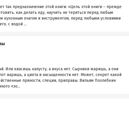
т так предназначение этой книги: «Цель этой книги – прежде
отовить, как делать еду, научить не теряться перед любым
 кухонным очагом и инструментом, перед любыми условиями
о, с водой ...
вы
й. Или квасишь капусту, а вкуса нет. Сырники жаришь, а они
пот варишь, а цвета и насыщенности нет. Может, секрет какой
одейственные пряности, специи, приправы. Вильям Похлебкин
ого «зо...