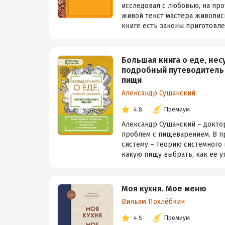
исследовал с любовью, на про
живой текст мастера живопис
книге есть законы приготовле
Большая книга о еде, нес
подробный путеводитель
пищи
Александр Сушанский
4.8
Премиум
Александр Сушанский – докто
проблем с пищеварением. В п
систему – теорию системного п
какую пищу выбрать, как ее уп
Моя кухня. Мое меню
Вильям Похлёбкин
4.5
Премиум