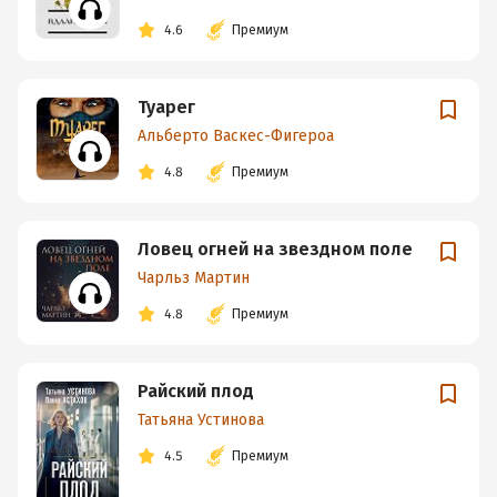
4.6
Премиум
Туарег
Альберто Васкес-Фигероа
4.8
Премиум
Ловец огней на звездном поле
Чарльз Мартин
4.8
Премиум
Райский плод
Татьяна Устинова
4.5
Премиум