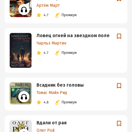
Артём Март
4.7
Премиум
Ловец огней на звездном поле
Чарльз Мартин
4.7
Премиум
Всадник без головы
Томас Майн Рид
4.8
Премиум
Вдали от рая
Олег Рой