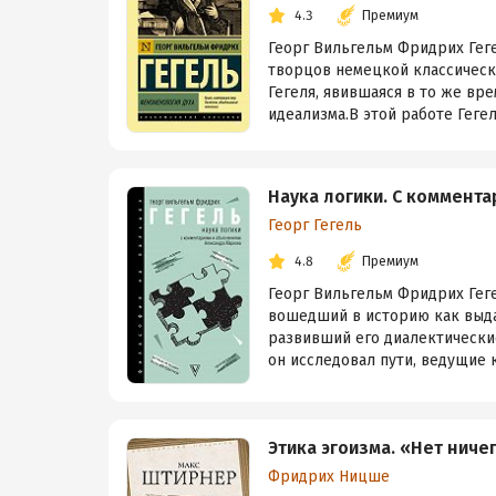
4.3
Премиум
Георг Вильгельм Фридрих Геге
творцов немецкой классическ
Гегеля, явившаяся в то же в
идеализма.В этой работе Гегел
Наука логики. С коммент
Георг Гегель
4.8
Премиум
Георг Вильгельм Фридрих Гег
вошедший в историю как выд
развивший его диалектические
он исследовал пути, ведущие к 
Этика эгоизма. «Нет нич
Фридрих Ницше