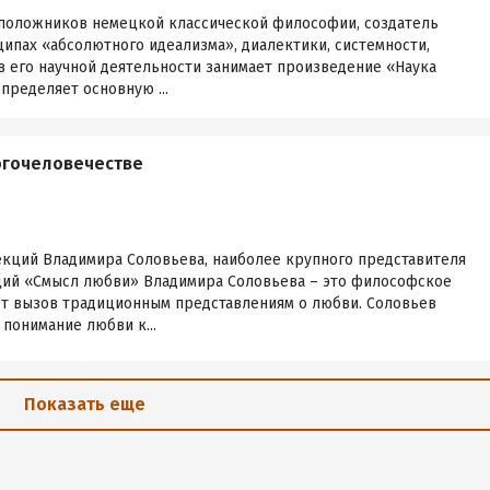
воположников немецкой классической философии, создатель
ципах «абсолютного идеализма», диалектики, системности,
в его научной деятельности занимает произведение «Наука
пределяет основную ...
огочеловечестве
екций Владимира Соловьева, наиболее крупного представителя
ций «Смысл любви» Владимира Соловьева – это философское
ет вызов традиционным представлениям о любви. Соловьев
 понимание любви к...
Показать еще