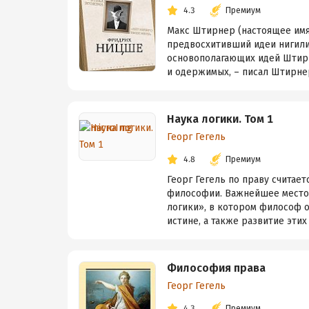
4.3
Премиум
Макс Штирнер (настоящее имя
предвосхитивший идеи нигили
основополагающих идей Штирн
и одержимых, – писал Штирнер.
Наука логики. Том 1
Георг Гегель
4.8
Премиум
Георг Гегель по праву считае
философии. Важнейшее место 
логики», в котором философ о
истине, а также развитие этих 
Философия права
Георг Гегель
4.3
Премиум