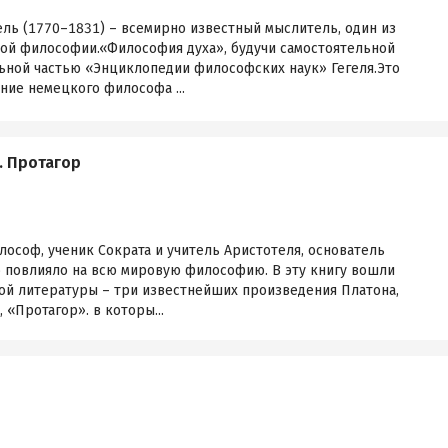
ль (1770–1831) – всемирно известный мыслитель, один из
ой философии.«Философия духа», будучи самостоятельной
льной частью «Энциклопедии философских наук» Гегеля.Это
ние немецкого философа ...
. Протагор
ософ, ученик Сократа и учитель Аристотеля, основатель
о повлияло на всю мировую философию. В эту книгу вошли
ой литературы – три известнейших произведения Платона,
 «Протагор». в которы...