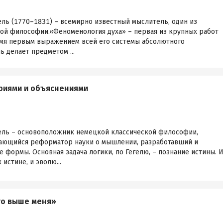
ль (1770–1831) – всемирно известный мыслитель, один из
ой философии.«Феноменология духа» – первая из крупных работ
ремя первым выражением всей его системы абсолютного
ь делает предметом ...
ариями и объяснениями
ель – основоположник немецкой классической философии,
ающийся реформатор науки о мышлении, разработавший и
 формы. Основная задача логики, по Гегелю, – познание истины. 
истине, и эволю...
его выше меня»