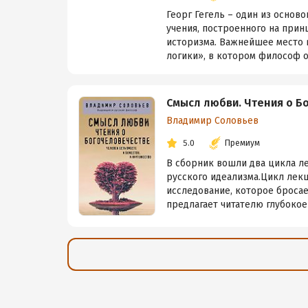
Георг Гегель – один из осно
учения, построенного на прин
историзма. Важнейшее место 
логики», в котором философ о
Смысл любви. Чтения о Б
Владимир Соловьев
5.0
Премиум
В сборник вошли два цикла л
русского идеализма.Цикл лек
исследование, которое броса
предлагает читателю глубокое