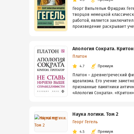
Георг Вильгельм Фридрих Геге
творцов немецкой классическ
работой, является заключите
произведение раскрывает уче
Апология Сократа. Критон
Платон
4.7
Премиум
Платон – древнегреческий фил
идеализма. Его учение заметн
признанные памятники античн
«Апология Сократа». «Критон»,
Наука логики. Том 2
Георг Гегель
4.5
Премиум