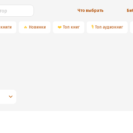
Что выбрать
Би
 книги
🔥
Новинки
❤️
Топ книг
🎙
Топ аудиокниг