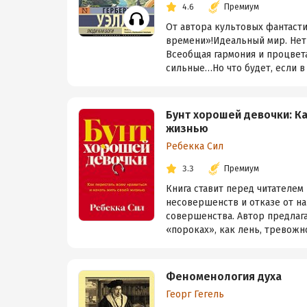
4.6
Премиум
От автора культовых фантаст
времени»!Идеальный мир. Нет 
Всеобщая гармония и процвета
сильные…Но что будет, если в 
Бунт хорошей девочки: Ка
жизнью
Ребекка Сил
3.3
Премиум
Книга ставит перед читателем
несовершенств и отказе от на
совершенства. Автор предлаг
«пороках», как лень, тревожно
Феноменология духа
Георг Гегель