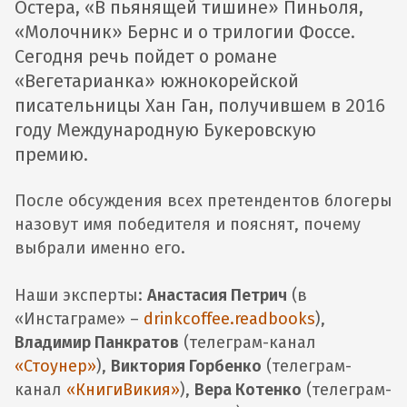
Остера, «В пьянящей тишине» Пиньоля,
«Молочник» Бернс и о трилогии Фоссе.
Сегодня речь пойдет о романе
«Вегетарианка» южнокорейской
писательницы Хан Ган, получившем в 2016
году Международную Букеровскую
премию.
После обсуждения всех претендентов блогеры
назовут имя победителя и пояснят, почему
выбрали именно его.
Наши эксперты:
Анастасия Петрич
(в
«Инстаграме» –
drinkcoffee.readbooks
),
Владимир Панкратов
(телеграм-канал
«Стоунер»
),
Виктория Горбенко
(телеграм-
канал
«КнигиВикия»
),
Вера Котенко
(телеграм-