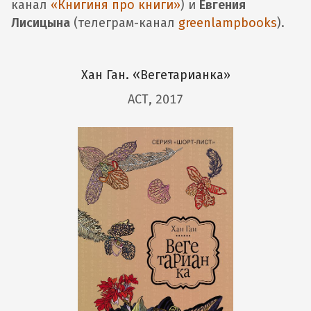
канал
«Книгиня про книги»
) и
Евгения
Лисицына
(телеграм-канал
greenlampbooks
).
«
Хан Ган.
Вегетарианка»
АСТ, 2017