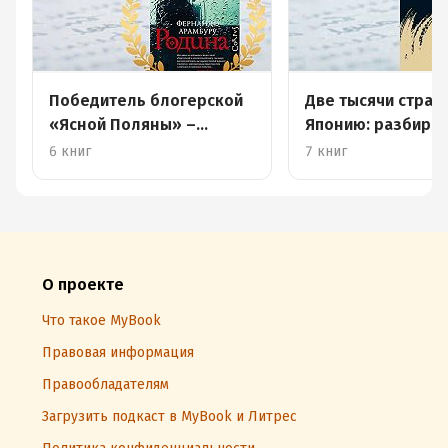
Победитель блогерской
Две тысячи стран
«Ясной Поляны» –
Японию: разбира
семейные саги снова на
роман Каги Отохи
6 книг
7 книг
коне
«Столица в огне»
О проекте
Что такое MyBook
Правовая информация
Правообладателям
Загрузить подкаст в MyBook и Литрес