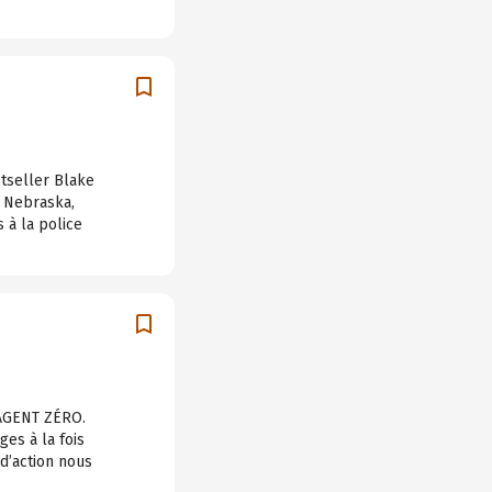
stseller Blake
 Nebraska,
 à la police
’AGENT ZÉRO.
ges à la fois
 d’action nous