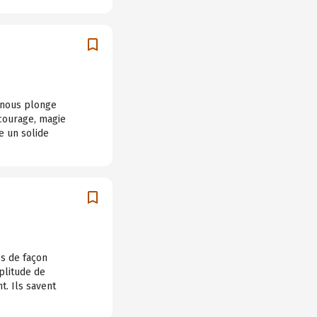
t nous plonge
 courage, magie
e un solide
s de façon
plitude de
t. Ils savent