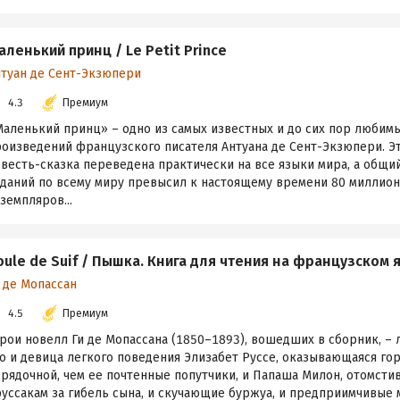
аленький принц / Le Petit Prince
нтуан де Сент-Экзюпери
4.3
Премиум
Маленький принц» – одно из самых известных и до сих пор любим
роизведений французского писателя Антуана де Сент-Экзюпери. Э
весть-сказка переведена практически на все языки мира, а общи
зданий по всему миру превысил к настоящему времени 80 миллио
земпляров...
oule de Suif / Пышка. Книга для чтения на французском 
 де Мопассан
4.5
Премиум
рои новелл Ги де Мопассана (1850–1893), вошедших в сборник, – 
о и девица легкого поведения Элизабет Руссе, оказывающаяся го
орядочной, чем ее почтенные попутчики, и Папаша Милон, отомст
руссакам за гибель сына, и скучающие буржуа, и предприимчивые