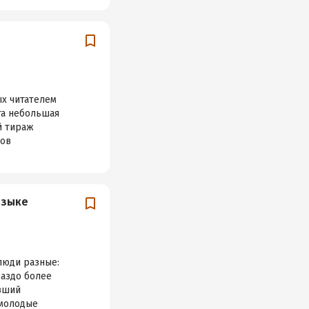
ых читателем
та небольшая
й тираж
нов
языке
люди разные:
раздо более
ивший
 молодые