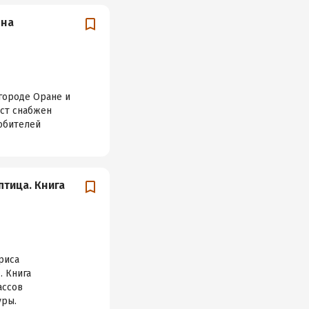
 на
городе Оране и
кст снабжен
любителей
 птица. Книга
риса
. Книга
ассов
уры.