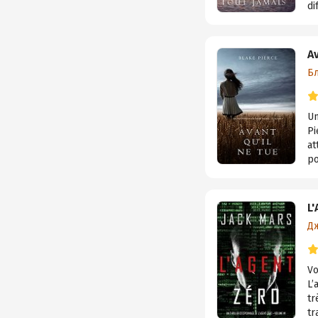
di
Av
Б
Un
Pi
at
po
L
Д
Vo
L’
tr
tr