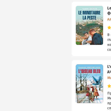
L
ф
А
В
г
к
с
L
д
М
П
М
пр
с