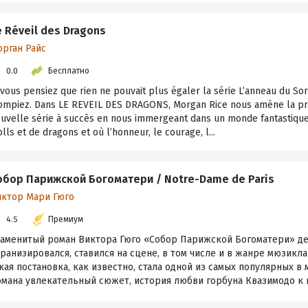
e Réveil des Dragons
орган Райс
0.0
Бесплатно
 vous pensiez que rien ne pouvait plus égaler la série L’anneau du Sor
ompiez. Dans LE REVEIL DES DRAGONS, Morgan Rice nous amène la p
uvelle série à succès en nous immergeant dans un monde fantastiqu
olls et de dragons et où l’honneur, le courage, l...
обор Парижской Богоматери / Notre-Dame de Paris
иктор Мари Гюго
4.5
Премиум
наменитый роман Виктора Гюго «Собор Парижской Богоматери» де
ранизировался, ставился на сцене, в том числе и в жанре мюзикла
кая постановка, как известно, стала одной из самых популярных в 
мана увлекательный сюжет, история любви горбуна Квазимодо к п