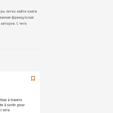
рь легко найти книги
ованная французская
авторов. С чего
attue à travers
te à sortir pour
ci sera