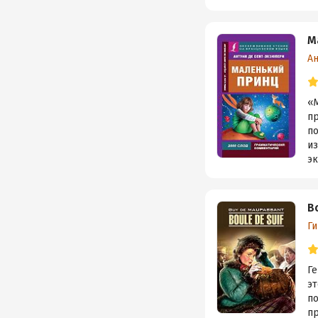
М
А
«
п
по
и
эк
B
Ги
Ге
эт
п
п