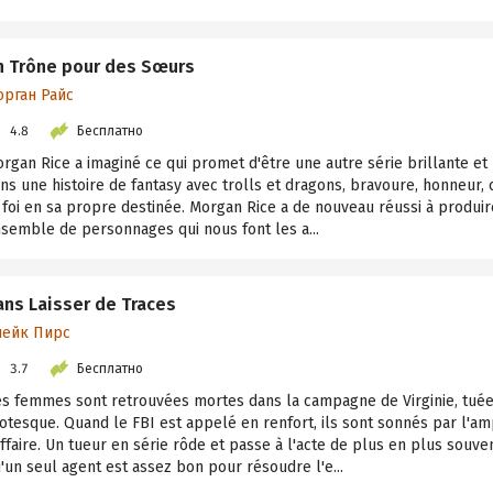
n Trône pour des Sœurs
орган Райс
4.8
Бесплатно
rgan Rice a imaginé ce qui promet d'être une autre série brillante e
ns une histoire de fantasy avec trolls et dragons, bravoure, honneur,
 foi en sa propre destinée. Morgan Rice a de nouveau réussi à produir
semble de personnages qui nous font les a...
ans Laisser de Traces
лейк Пирс
3.7
Бесплатно
s femmes sont retrouvées mortes dans la campagne de Virginie, tuée
otesque. Quand le FBI est appelé en renfort, ils sont sonnés par l'am
affaire. Un tueur en série rôde et passe à l'acte de plus en plus souven
'un seul agent est assez bon pour résoudre l'e...