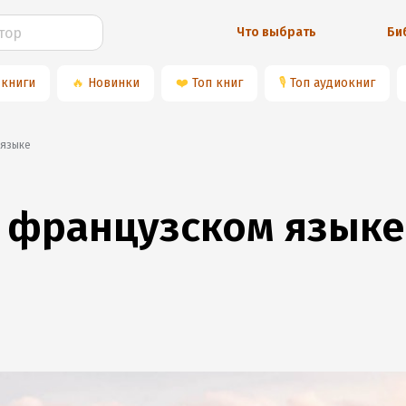
Что выбрать
Би
 книги
🔥
Новинки
❤️
Топ книг
🎙
Топ аудиокниг
 языке
а французском языке