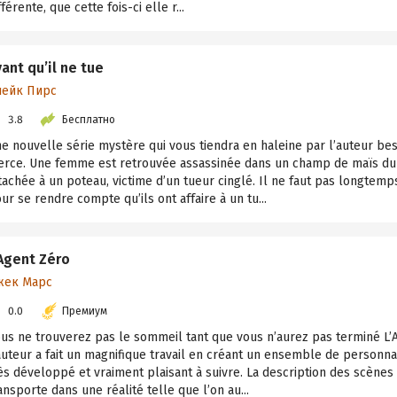
fférente, que cette fois-ci elle r...
ant qu’il ne tue
лейк Пирс
3.8
Бесплатно
e nouvelle série mystère qui vous tiendra en haleine par l’auteur be
erce. Une femme est retrouvée assassinée dans un champ de maïs du
tachée à un poteau, victime d’un tueur cinglé. Il ne faut pas longtemps
ur se rendre compte qu’ils ont affaire à un tu...
'Agent Zéro
жек Марс
0.0
Премиум
us ne trouverez pas le sommeil tant que vous n’aurez pas terminé L
auteur a fait un magnifique travail en créant un ensemble de personna
ès développé et vraiment plaisant à suivre. La description des scènes
ansporte dans une réalité telle que l’on au...