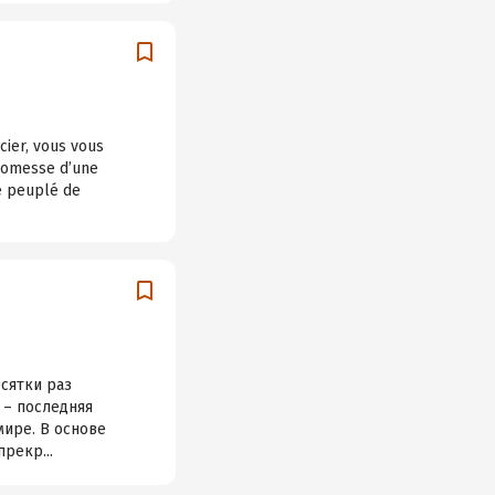
cier, vous vous
romesse d’une
e peuplé de
сятки раз
 – последняя
мире. В основе
рекр...