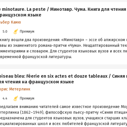
e minotaure. La peste / Минотавр. Чума. Книга для чтения
ранцузском языке
льбер Камю
5.0
Премиум
 книгу вошли два произведения: «Минотавр» – эссе об алжирском 
лавы из знаменитого романа-притчи «Чума». Неадаптированный те
омментариями и словарем. Для студентов языковых вузов и всех 
овременной французской литературы.
'oiseau bleu: Féerie en six actes et douze tableaux / Синяя
ля чтения на французском языке
орис Метерлинк
4.4
Премиум
редлагаем вниманию читателей самое известное произведение Мо
етерлинка (1862–1949), философскую пьесу-притчу «Синяя птица»
едназначена для студентов языковых вузов, учащихся старших кл
пециализированных школ и всех любителей французской литерат