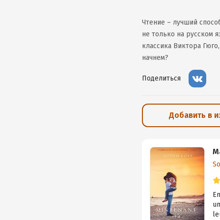
Чтение – лучший спосо
не только на русском я
классика Виктора Гюго
начнем?
Поделиться
Добавить в 
M
So
Em
un
le