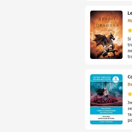
L
М
Si
tr
no
tr
С
В
З
эк
та
ро