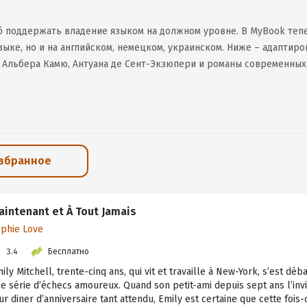
б поддержать владение языком на должном уровне. В MyBook тепе
зыке, но и на английском, немецком, украинском. Ниже – адаптир
, Альбера Камю, Антуана де Сент-Экзюпери и романы современных 
избранное
aintenant et À Tout Jamais
phie Love
3.4
Бесплатно
ily Mitchell, trente-cinq ans, qui vit et travaille à New-York, s’est déb
e série d’échecs amoureux. Quand son petit-ami depuis sept ans l’invi
ur diner d’anniversaire tant attendu, Emily est certaine que cette fois-