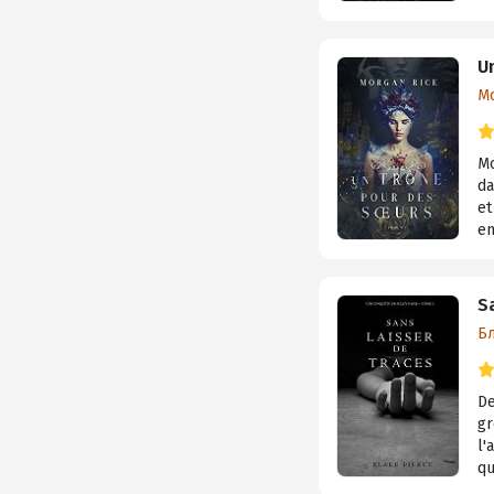
U
М
Mo
da
et
en
S
Б
De
gr
l'
qu