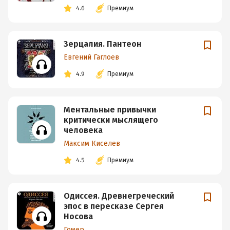
4.6
Премиум
Зерцалия. Пантеон
Евгений Гаглоев
4.9
Премиум
Ментальные привычки
критически мыслящего
человека
Максим Киселев
4.5
Премиум
Одиссея. Древнегреческий
эпос в пересказе Сергея
Носова
Гомер