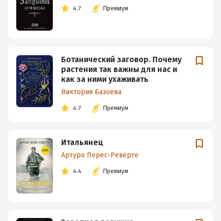
4.7
Премиум
Ботанический заговор. Почему
растения так важны для нас и
как за ними ухаживать
Виктория Базоева
4.7
Премиум
Итальянец
Артуро Перес-Реверте
4.4
Премиум