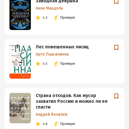
Заводная девушка
Анна Маццола
4.3
Премиум
Лес повешенных лисиц
Арто Паасилинна
4.5
Премиум
Страна отходов. Как мусор
захватил Россию и можно ли ее
спасти
Андрей Яковлев
4.8
Премиум