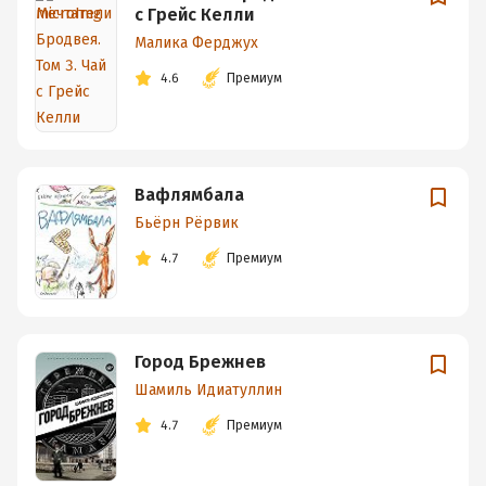
с Грейс Келли
Малика Ферджух
4.6
Премиум
Вафлямбала
Бьёрн Рёрвик
4.7
Премиум
Город Брежнев
Шамиль Идиатуллин
4.7
Премиум