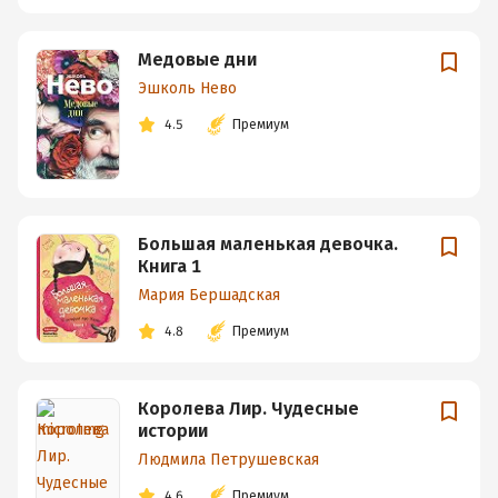
Медовые дни
Эшколь Нево
4.5
Премиум
Большая маленькая девочка.
Книга 1
Мария Бершадская
4.8
Премиум
Королева Лир. Чудесные
истории
Людмила Петрушевская
4.6
Премиум