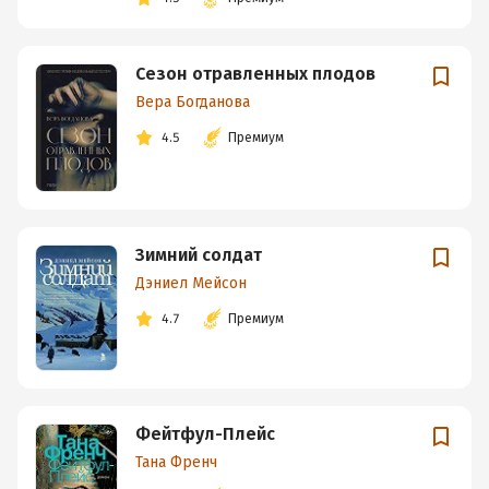
Сезон отравленных плодов
Вера Богданова
4.5
Премиум
Зимний солдат
Дэниел Мейсон
4.7
Премиум
Фейтфул-Плейс
Тана Френч