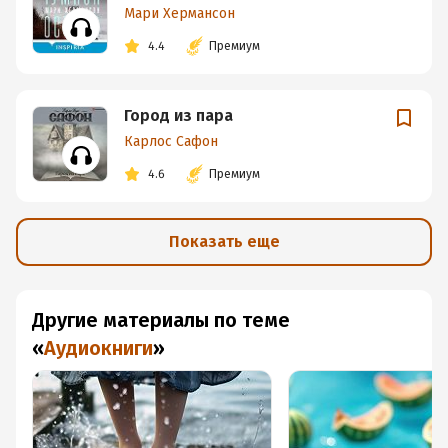
Мари Хермансон
4.4
Премиум
Город из пара
Карлос Сафон
4.6
Премиум
Показать еще
Другие материалы по теме
«
Аудиокниги
»