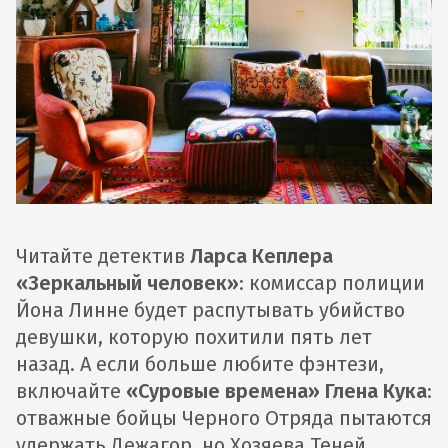
Читайте детектив
Ларса Кеплера
«Зеркальный человек»
: комиссар полиции
Йона Линне будет распутывать убийство
девушки, которую похитили пять лет
назад. А если больше любите фэнтези,
включайте
«Суровые времена» Глена Кука
:
отважные бойцы Черного Отряда пытаются
удержать Дежагор, но Хозяева Теней