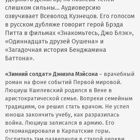
слишком сильны… Аудиоверсию
озвучивает Всеволод Кузнецов. Его голосом
в русском дубляже говорит герой Брэда
Питта в фильмах «Знакомьтесь, Джо Блэк»,
«Одиннадцать друзей Оушена» и
«Загадочная история Бенджамина
Баттона».
«Зимний солдат» Дэниэла Мэйсона
– врачебный
роман на фоне событий Первой мировой.
Люциуш Кшелевский родился в Вене в
аристократической семье. Вопреки семейным
традициям, он решил стать врачом. Не успел
юноша закончить учебу, как разразилась
война. Люциуш записался в армию. Его
откомандировали в Карпатские горы.
Госпиталь там развернули в старой церкви.