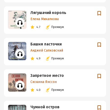
Лягушачий король
Елена Михалкова
4.7
Премиум
Башня ласточки
Анджей Сапковский
4.9
Премиум
Запретное место
Сюзанна Янссон
4.0
Премиум
Чумной остров