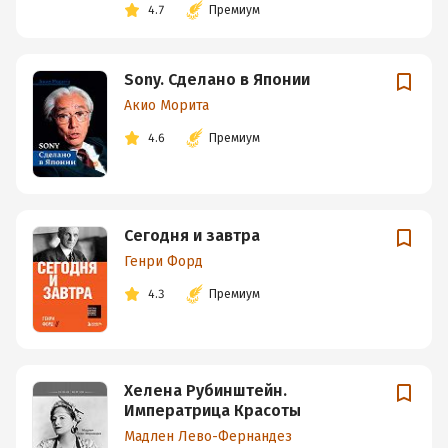
4.7
Премиум
Sony. Сделано в Японии
Акио Морита
4.6
Премиум
Сегодня и завтра
Генри Форд
4.3
Премиум
Хелена Рубинштейн.
Императрица Красоты
Мадлен Лево-Фернандез