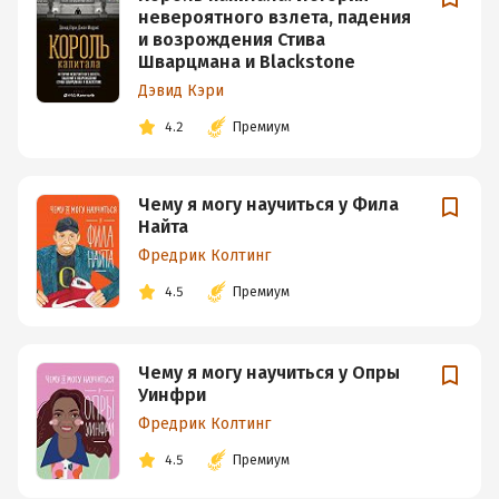
невероятного взлета, падения
и возрождения Стива
Шварцмана и Blackstone
Дэвид Кэри
4.2
Премиум
Чему я могу научиться у Фила
Найта
Фредрик Колтинг
4.5
Премиум
Чему я могу научиться у Опры
Уинфри
Фредрик Колтинг
4.5
Премиум