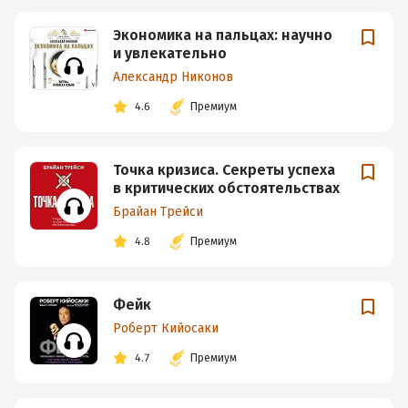
Экономика на пальцах: научно
и увлекательно
Александр Никонов
4.6
Премиум
Точка кризиса. Секреты успеха
в критических обстоятельствах
Брайан Трейси
4.8
Премиум
Фейк
Роберт Кийосаки
4.7
Премиум