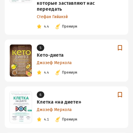
которые заставляют нас
переедать
Стефан Гийанэй
4.4
Премиум
5
Кето-диета
Джозеф Меркола
4.4
Премиум
6
Клетка «на диете»
Джозеф Меркола
4.1
Премиум