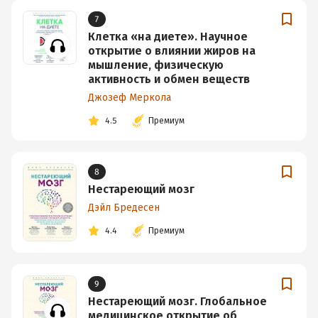
7
Клетка «на диете». Научное
открытие о влиянии жиров на
мышление, физическую
активность и обмен веществ
Джозеф Меркола
4.5
Премиум
8
Нестареющий мозг
Дэйл Бредесен
4.4
Премиум
9
Нестареющий мозг. Глобальное
медицинское открытие об