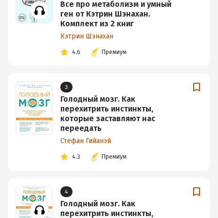
Все про метаболизм и умный
ген от Кэтрин Шэнахан.
Комплект из 2 книг
Кэтрин Шэнахан
4.6
Премиум
3
Голодный мозг. Как
перехитрить инстинкты,
которые заставляют нас
переедать
Стефан Гийанэй
4.3
Премиум
4
Голодный мозг. Как
перехитрить инстинкты,