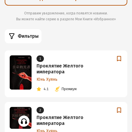
Отправим уведомление, когда появятся новинки.
Вы можете найти серию в разделе
Мои Книги «Избранное»
Фильтры
1
Проклятие Желтого
императора
Юнь Хуянь
4.1
Премиум
2
Проклятие Желтого
императора
Юнь Хуянь