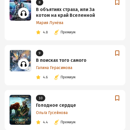
8
В объятиях страха, или За
котом на край Вселенной
Мария Лунёва
4.8
Премиум
9
В поисках того самого
Галина Герасимова
4.6
Премиум
10
Голодное сердце
Ольга Гусейнова
4.4
Премиум