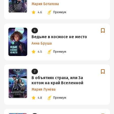
Мария Боталова
4.6
Премиум
6
Ведьме в космосе не место
Анна Бруша
4.5
Премиум
7
В объятиях страха, или За
котом на край Вселенной
Мария Лунёва
4.8
Премиум