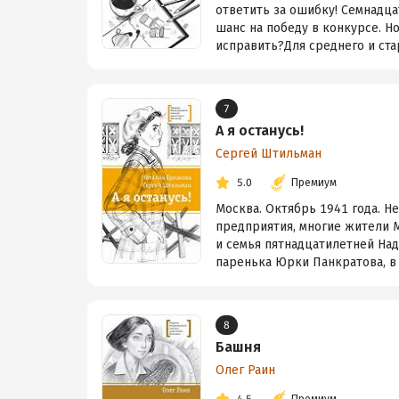
ответить за ошибку! Семнадца
шанс на победу в конкурсе. Н
исправить?Для среднего и ста
7
А я останусь!
Сергей Штильман
5.0
Премиум
Москва. Октябрь 1941 года. Н
предприятия, многие жители М
и семья пятнадцатилетней Над
паренька Юрки Панкратова, в к
8
Башня
Олег Раин