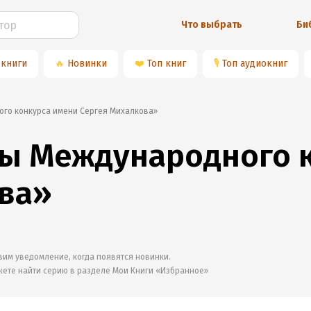
Что выбрать
Би
 книги
🔥
Новинки
❤️
Топ книг
🎙
Топ аудиокниг
ого конкурса имени Сергея Михалкова»
ты Международного 
ва»
им уведомление, когда появятся новинки.
жете найти серию в разделе
Мои Книги «Избранное»