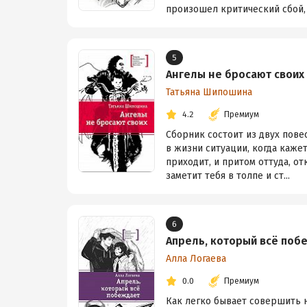
произошел критический сбой, н
5
Ангелы не бросают своих
Татьяна Шипошина
4.2
Премиум
Сборник состоит из двух пове
в жизни ситуации, когда кажет
приходит, и притом оттуда, о
заметит тебя в толпе и ст...
6
Апрель, который всё поб
Алла Логаева
0.0
Премиум
Как легко бывает совершить н