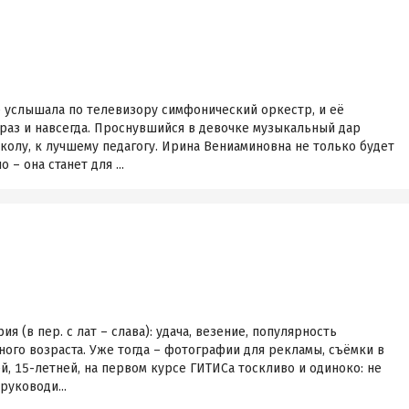
е услышала по телевизору симфонический оркестр, и её
раз и навсегда. Проснувшийся в девочке музыкальный дар
олу, к лучшему педагогу. Ирина Вениаминовна не только будет
– она станет для ...
я (в пер. с лат – слава): удача, везение, популярность
ого возраста. Уже тогда – фотографии для рекламы, съёмки в
ей, 15-летней, на первом курсе ГИТИСа тоскливо и одиноко: не
руководи...