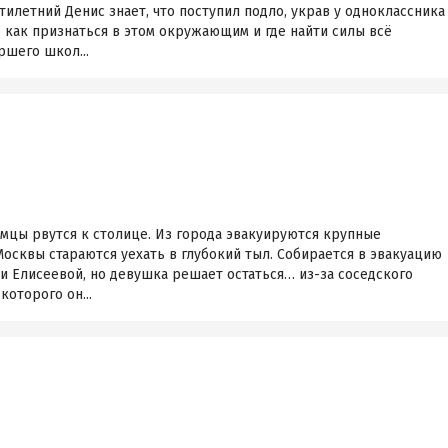
тилетний Денис знает, что поступил подло, украв у одноклассника
о как признаться в этом окружающим и где найти силы всё
ршего школ...
емцы рвутся к столице. Из города эвакуируются крупные
осквы стараются уехать в глубокий тыл. Собирается в эвакуацию
и Елисеевой, но девушка решает остаться… из-за соседского
оторого он...