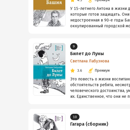
4.5
Премиум
У 15-летнего Антона в жизни 
которые готов защищать. Они 
недостроенная в 90-е годы Ба
оккупированный городской мол
9
Билет до Луны
Светлана Лабузнова
3.6
Премиум
Это повесть о жизни воспитан
обстоятельств ребята, несмот
человеческого достоинства, 
их. Единственное, что они не 
10
Гагара (сборник)