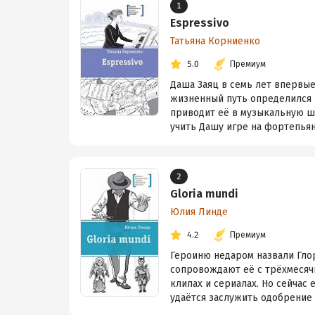
1
Espressivo
Татьяна Корниенко
5.0
Премиум
Даша Заяц в семь лет впервы
жизненный путь определился 
приводит её в музыкальную шк
учить Дашу игре на фортепьяно 
2
Gloria mundi
Юлия Линде
4.2
Премиум
Героиню недаром назвали Глори
сопровождают её с трёхмесячн
клипах и сериалах. Но сейчас 
удаётся заслужить одобрение 