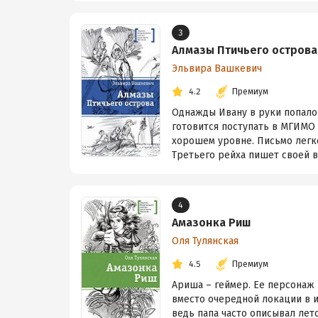
3
Алмазы Птичьего острова
Эльвира Вашкевич
4.2
Премиум
Однажды Ивану в руки попало 
готовится поступать в МГИМО и
хорошем уровне. Письмо легк
Третьего рейха пишет своей в.
4
Амазонка Риш
Оля Тулянская
4.5
Премиум
Ариша – геймер. Ее персонаж –
вместо очередной локации в и
ведь папа часто описывал лет