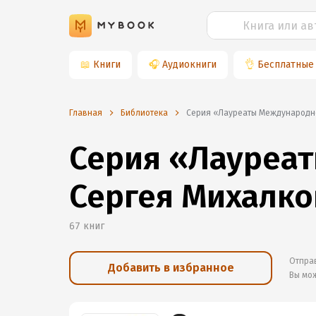
📖
Книги
🎧
Аудиокниги
👌
Бесплатные
Главная
Библиотека
Серия «Лауреаты Международн
Серия «Лауреа
Сергея Михалко
67
книг
Отправ
Добавить в избранное
Вы мо