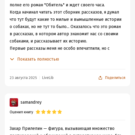
Добрая книга о людях и других человеках...
полке его роман "Обитель" и ждет своего часа.
Когда начинал читать этот сборник рассказов, я думал
что тут будут какие то милые и вымышленные истории
о собаках, но не тут то было... Оказалось что это роман
в рассказах, в котором автор знакомит нас со своими
собаками, и рассказывает их историю.
Первые рассказы меня не особо впечатлили, но с
каждым следующим рассказом я все больше
Показать полностью
погружался в этот собачий мир. За эти 13 рассказов все
эти псы мне стали настолько родные, что я успел
посмотреть в интернете как кто из них выглядит.
23 августа 2025
LiveLib
Поделиться
Очень крутые и проникновенные рассказы в которых
автор делится частичкой себя, пуская читателя в свой
мир.
samandrey
P.S. ну и специально для вас я нашел в интернете
Оценил книгу
фотки всех собак Захара из книги и сделал коллаж))
Захар Прилепин — фигура, вызывающая множество