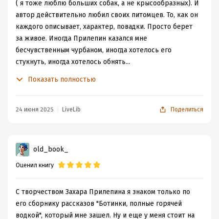
( я тоже люблю больших собак, а не крысообразных). И
автор действительно любил своих питомцев. То, как он
каждого описывает, характер, повадки. Просто берет
за живое. Иногда Прилепин казался мне
бесчувственным чурбаном, иногда хотелось его
стукнуть, иногда хотелось обнять...
Книга написана легко и интересно. Просто не заметила
Показать полностью
как прочитала. Так и жизнь питомцев - пролетала в
один миг. Казалось бы вот, только сейчас это был
щенок, а прошло совсем немного времени(страниц) и
24 июня 2025
LiveLib
Поделиться
щенок уже давно громадный пес со своим характером.
Обычно, читая книги, я редко кому из персонажей
желаю "долгого здоровья". Но в этот раз просто не
old_book_
удержалась от "добрых пожеланий" в адрес
Оценил книгу
разведенцев-заводчиков.
Коты с попугаем на фоне собак потерялись.)) Мелочь
пузатая, хоть и здоровый попугай и кот мейкун))
С творчеством Захара Прилепина я знаком только по
В книге замечательные картинки, что очень приятно
его сборнику рассказов "Ботинки, полные горячей
меня удивило.
водкой", который мне зашел. Ну и еще у меня стоит на