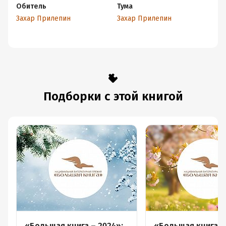
Обитель
Тума
Не
а
Захар Прилепин
Захар Прилепин
За
Подборки с этой книгой
«Большая книга – 2024»:
«Большая книга –