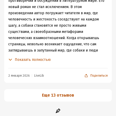
противоречий и обсуждений в литературном мире. Его
новый роман не стал исключением. В этом
произведении автор погружает читателя в мир, где
человечность и жестокость соседствуют на каждом
шагу, а собаки становятся не просто живыми
существами, а своеобразными метафорами
человеческих взаимоотношений. Когда открываешь
страницы, невольно возникает ощущение, что сам
заглядываешь в запутанный мир, где собаки и люди
ведут ожесточенные битвы за внимание, любовь и,
Показать полностью
порой, просто за кусок колбасы. Прилепин, как всегда,
ловит нас на крючок своей яркой прозы и не отпускает
до самого конца! Это не просто книга — это живое
2 января 2026
LiveLib
Поделиться
существо, резонирующее с вашим внутренним
"почесателем собачьей башки". Серьезно, кто мог
подумать, что в этой истории о четвероногих героях
Еще 13 отзывов
спрятано столько глубоких размышлений о
человечности? Есть тут и про кошек и даже про
попугая, но главные герои конечно же собаки. Разделив