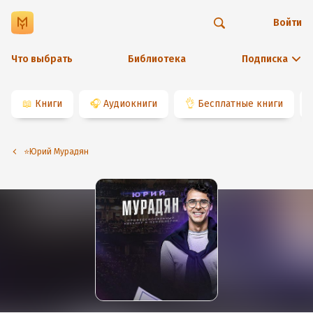
Войти
Что выбрать
Библиотека
Подписка
📖
Книги
🎧
Аудиокниги
👌
Бесплатные книги
⭐️Юрий Мурадян