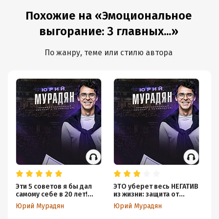
жизни
Похожие на «Эмоциональное
выгорание: 3 главных...»
По жанру, теме или стилю автора
Эти 5 советов я бы дал
ЭТО уберет весь НЕГАТИВ
Ка
самому себе в 20 лет!
из жизни: защита от
ВС
Посмотри один раз и
токсичных эмоций
За
Юрий Мурадян
Юрий Мурадян
Ю
сэкономь годы своей
окружающих
п
жизни...