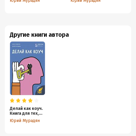
Юрий Мурадян
Юрий Мурадян
Ю
сэкономь годы своей
правила
о
жизни...
Другие книги автора
Делай как коуч.
Книга для тех,
кто хочет
Юрий Мурадян
достичь
гениальных
результатов в