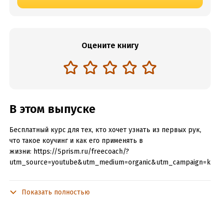
Оцените книгу
В этом выпуске
Бесплатный курс для тех, кто хочет узнать из первых рук,
что такое коучинг и как его применять в
жизни: https://5prism.ru/freecoach/?
utm_source=youtube&utm_medium=organic&utm_campaign=kmuf
Больше полезного и интересного контента в этом телеграм
канале: https://t.me/ymuradyan
Показать полностью
Этот подкаст крайне важно послушать всем, кто чувствует,
что не реализует свой потенциал. Можете больше, но