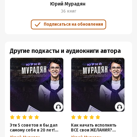
Юрий Мурадян
#Призвание
36 книг
#ПоискСебя
Подписаться на обновления
Подробная информация
Дата написания:
1 декабря 2023
Другие подкасты и аудиокниги автора
Год издания:
2023
Дата поступления:
2 декабря 2023
Эти 5 советов я бы дал
Как начать исполнять
ЭТ
самому себе в 20 лет!
ВСЕ свои ЖЕЛАНИЯ?
из
Посмотри один раз и
Забирайте 3 волшебных
то