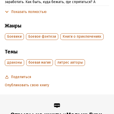
заработать. Как быть, куда бежать, где спрятаться? А
прятаться надо, если уже не поздно…
Показать полностью
Но, если…
Жанры
Подробная информация
Боевики
Боевое фэнтези
Книги о приключениях
Дата написания:
1 января 2016
Объем:
880978
Темы
Год издания:
2017
Дата поступления:
11 августа 2017
драконы
боевая магия
литрес авторы
Время на чтение:
13
ч.
Поделиться
Опубликовать свою книгу