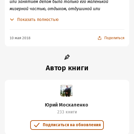
или занятием делом была только его маленькой
мизерной частью, отдыхом, отдушиной или
развлечением. И последнее – результат: он должен
Показать полностью
быть в любом случае и желательно, чем быстрее вы
его добьетесь, тем это лучше для вас. И, как итог,
обладание прекрасной женщиной станет в таком
10 мая 2018
Поделиться
случае наградой, или всё тем же отдыхом и
развлечением или, на крайний случай, делом всей вашей
жизни. Ну, тут уж кому как повезёт!
Автор книги
Юрий Москаленко
233 книги
Подписаться на обновления