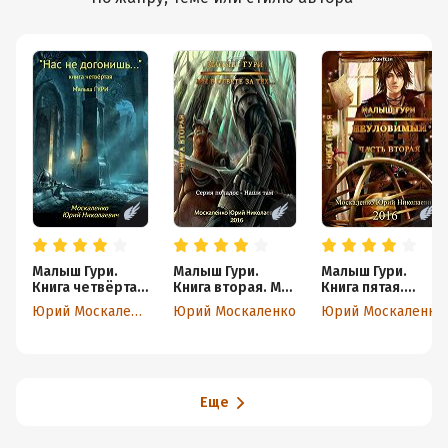
Малыш Гури.
Малыш Гури.
Малыш Гури.
Книга четвёртая.
Книга вторая. Мы
Книга пятая.
«Нас не
в ответе за тех…
Часть вторая.
Юрий Москаленко
Юрий Москаленко
Юрий Москаленко
догонишь…»
Неуловимый
Еще