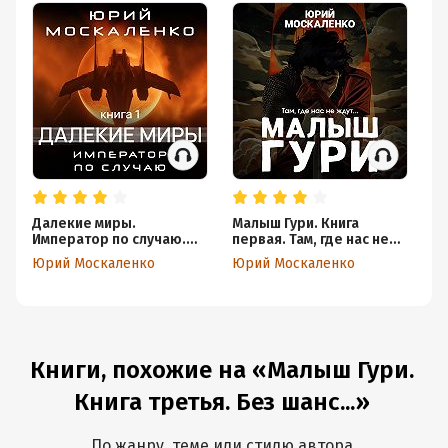
Далекие миры.
Малыш Гури. Книга
Да
Император по случаю.
первая. Там, где нас не
Им
Книга первая
ждут…
Кн
Юрий Москаленко
Юрий Москаленко
Ю
Книги, похожие на «Малыш Гури.
Книга третья. Без шанс...»
По жанру, теме или стилю автора