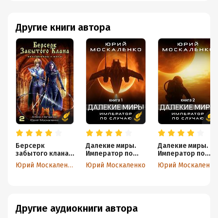
Другие книги автора
Берсерк
Далекие миры.
Далекие миры.
забытого клана.
Император по
Император по
Архидемоны и
случаю. Книга
случаю. Книга
Юрий Москаленко
Юрий Москаленко
Юрий Москаленко
маги
первая
вторая
Другие аудиокниги автора