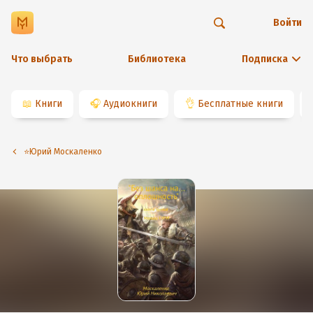
Войти
Что выбрать
Библиотека
Подписка
📖
Книги
🎧
Аудиокниги
👌
Бесплатные книги
⭐️Юрий Москаленко