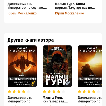
Далекие миры.
Малыш Гури. Книга
Да
Император по случаю.
первая. Там, где нас не
Им
Книга первая
ждут…
Кн
Юрий Москаленко
Юрий Москаленко
Ю
Другие книги автора
Далекие миры.
Малыш Гури.
Далекие миры.
Император по
Книга первая.
Император по
случаю. Книга
Там, где нас не
случаю. Книга