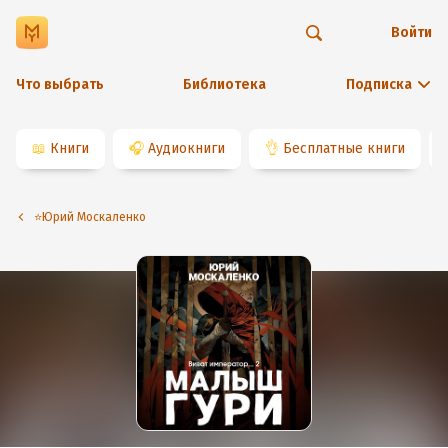
Войти
Что выбрать
Библиотека
Подписка
📖
Книги
🎧
Аудиокниги
👌
Бесплатные книги
⭐️Юрий Москаленко