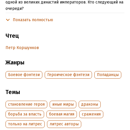
одной из великих династий императоров. Кто следующий на
очереди?
Вот только у основателя воюющего Ордена другие заботы…
Показать полностью
хотя и он своими действиями, пускай и сам того не желая,
влияет на исход великого боестолкновения, где скоро все
Чтец
будут сражаться сами за себя.
Петр Коршунков
Удастся ли нашему герою восстановить мир на планете?
Только вопрос: а каким станет этот мир в итоге?
Жанры
Подробная информация
Боевое фэнтези
Героическое фэнтези
Попаданцы
Дата написания:
1 января 2018
Год издания:
2018
Темы
Дата поступления:
21 декабря 2024
становление героя
иные миры
драконы
борьба за власть
боевая магия
сражения
только на литрес
литрес авторы