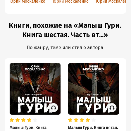
Юрий Москаленко
Юрий Москаленко
Юрий Москаленк
первая
ждут…
вторая
Книги, похожие на «Малыш Гури.
Книга шестая. Часть вт...»
По жанру, теме или стилю автора
Малыш Гури. Книга
Малыш Гури. Книга пятая.
Ви