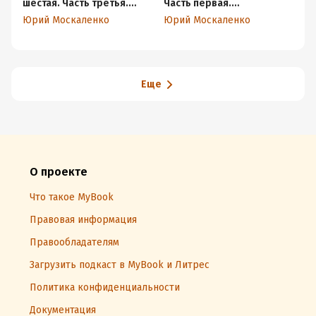
шестая. Часть третья.
Часть первая.
ше
Виват, император…
Неуловимый
Юрий Москаленко
Юрий Москаленко
Ю
Еще
О проекте
Что такое MyBook
Правовая информация
Правообладателям
Загрузить подкаст в MyBook и Литрес
Политика конфиденциальности
Документация