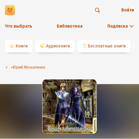
Войти
Что выбрать
Библиотека
Подписка
📖
Книги
🎧
Аудиокниги
👌
Бесплатные книги
⭐️Юрий Москаленко