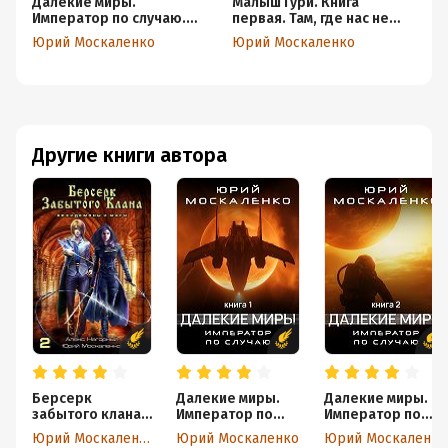
Далекие миры.
Малыш Гури. Книга
Да
Император по случаю.
первая. Там, где нас не
Им
Книга первая
ждут…
Кн
Юрий Москаленко
Юрий Москаленко
Ю
Другие книги автора
Берсерк
Далекие миры.
Далекие миры.
забытого клана.
Император по
Император по
Архидемоны и
случаю. Книга
случаю. Книга
Юрий Москаленко
Юрий Москаленко
Юрий Москаленко
маги
первая
вторая