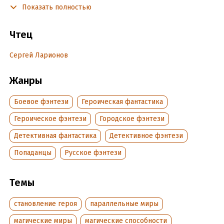
Светлые и тёмные? Ещё и интересы глав кланов, и даже
Показать полностью
империи, тесно соприкасаются с его жизненным путём.
Чтец
Перспективы безбедного существования меркнут перед
возможной службой в армии мира магии. Но до этого
Сергей Ларионов
жизненного поворота ещё дожить надо.
Жанры
Подробная информация
Боевое фэнтези
Героическая фантастика
Дата написания:
1 января 2019
Год издания:
2019
Героическое фэнтези
Городское фэнтези
Дата поступления:
26 сентября 2019
Детективная фантастика
Детективное фэнтези
ISBN (EAN):
9785535560410
Попаданцы
Русское фэнтези
Темы
становление героя
параллельные миры
магические миры
магические способности