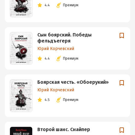
4.4
Премиум
Сын боярский. Победы
фельдъегеря
Юрий Корчевский
4.4
Премиум
Боярская честь. «Обоерукий»
Юрий Корчевский
4.5
Премиум
Второй шанс. Снайпер