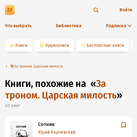
Войти
Что выбрать
Библиотека
Подписка
📖
Книги
🎧
Аудиокниги
👌
Бесплатные книги
📚За троном. Царская милость
Книги, похожие на
«
За
троном. Царская милость
»
10
книг
Сотник
Юрий Корчевский