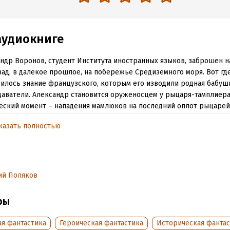
аудиокниге
ндр Воронов, студент Института иностранных языков, заброшен н
зад, в далекое прошлое, на побережье Средиземного моря. Вот гд
илось знание французского, которым его изводили родная бабушк
аватели. Александр становится оруженосцем у рыцаря-тамплиера
еский момент – нападения мамлюков на последний оплот рыцарей
ть Акру.
казать полностью
удент нигде не пропадет – набравшись боевого опыта, Воронов д
нном городе стремительную карьеру.
ы не равны! С трудом избежав гибели и пленения, молодой воин н
ий Поляков
е выбирается во Францию, откуда кружным путем пробирается на
ет из огня в полымя – в самый разгар татарского нашествия.
ры
обная информация
ая фантастика
Героическая фантастика
Историческая фантас