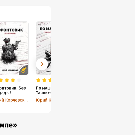
нтовик. Без
По машинам!
щады!
Танкист из
будущего
Юрий Корчевский
Юрий Корчевский
емле»