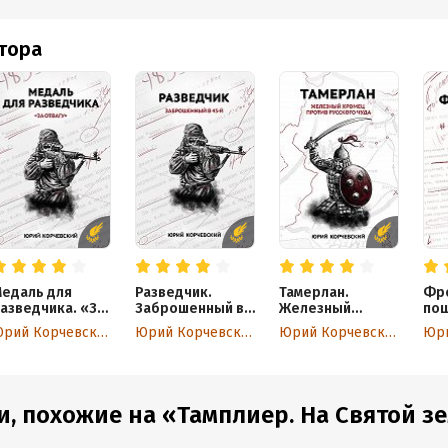
втора
едаль для
Разведчик.
Тамерлан.
Фро
азведчика. «За
Заброшенный в
Железный
по
твагу»
43-й
Хромец против
Юрий Корчевский
Юрий Корчевский
Юрий Корчевский
русского чуда
и, похожие на «Тамплиер. На Святой з