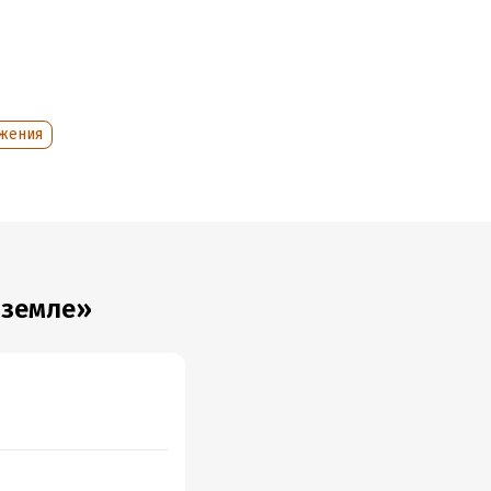
жения
 земле»