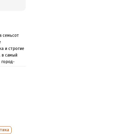
а семьсот
е
а и строгие
 в самый
 город-
елает в
а последнем
 Русь. Но
тика