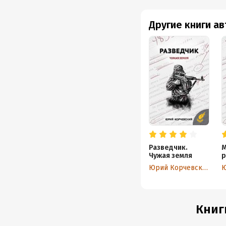
Другие книги а
Разведчик.
М
Чужая земля
р
о
Юрий Корчевский
Книг