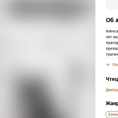
Об 
Алекса
лет на
пригод
препод
трагич
крепос
По
Наш ст
осажде
Чтец
Но сил
Дмитр
корабл
попада
Жан
Подр
Боев