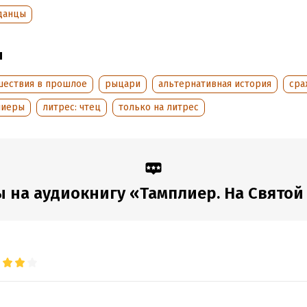
аписания:
1 января 2017
ISBN (EAN):
9785222397626
данцы
дания:
2021
оступления:
29 ноября 2022
ы
шествия в прошлое
рыцари
альтернативная история
сра
лиеры
литрес: чтец
только на литрес
 на аудиокнигу «Тамплиер. На Святой