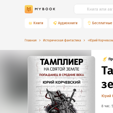
📖
Книги
🎧
Аудиокниги
👌
Бесплатные
Главная
Историческая фантастика
⭐️Юрий Корчевск
Пр
Т
з
Юрий 
8 час. 