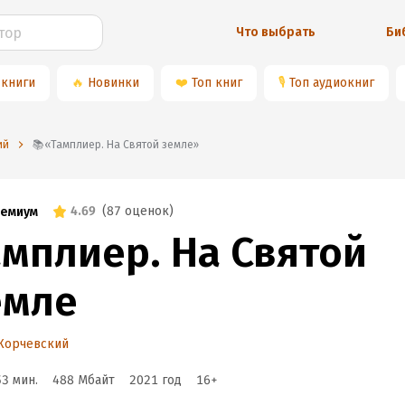
Что выбрать
Би
 книги
🔥
Новинки
❤️
Топ книг
🎙
Топ аудиокниг
ий
📚«Тамплиер. На Святой земле»
4.69
(
87 оценок
)
емиум
амплиер. На Святой
емле
Корчевский
53 мин.
488 Мбайт
2021
год
16
+