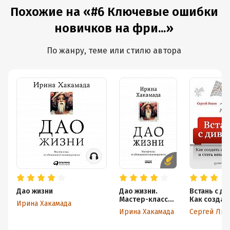
Похожие на «#6 Ключевые ошибки
новичков на фри...»
По жанру, теме или стилю автора
Дао жизни
Дао жизни.
Встань с ди
Мастер-класс
Как создат
Ирина Хакамада
от убежденного
бизнес и ст
Ирина Хакамада
Сергей Лыс
индивидуалиста
независим