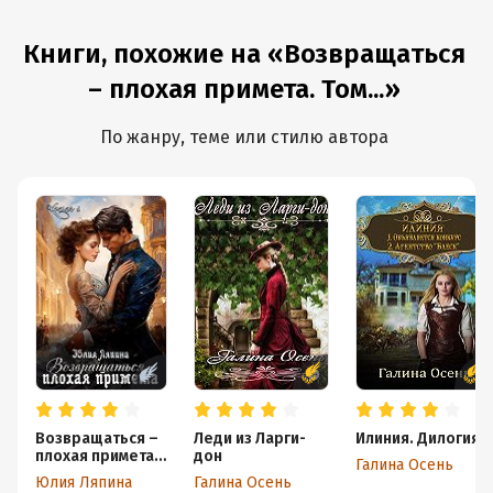
Книги, похожие на «Возвращаться
– плохая примета. Том...»
По жанру, теме или стилю автора
Возвращаться –
Леди из Ларги-
Илиния. Дилогия
плохая примета.
дон
Галина Осень
Том 1
Юлия Ляпина
Галина Осень