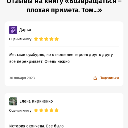
Отзывы на книгу «Возвращаться –
Объем:
440258
плохая примета. Том...»
Год издания:
2019
Дата поступления:
18 декабря 2019
Время на чтение:
7
ч.
Дарья
Оценил книгу
Местами сумбурно, но отношение героев друг к другу
всё перекрывает. Очень нежно
30 января 2023
Поделиться
Елена Кириненко
Оценил книгу
История окончена. Все было