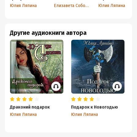
ведьма
Юлия Ляпина
Елизавета Соболянская
Юлия Ляпина
Другие аудиокниги автора
Драконий подарок
Подарок к Новогодью
Х
Юлия Ляпина
Юлия Ляпина
Юл