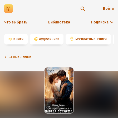
Войти
Что выбрать
Библиотека
Подписка
📖
Книги
🎧
Аудиокниги
👌
Бесплатные книги
⭐️Юлия Ляпина