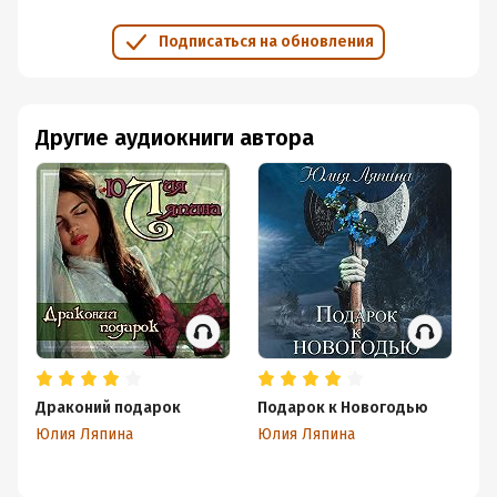
Подписаться на обновления
Другие аудиокниги автора
Драконий подарок
Подарок к Новогодью
Х
Юлия Ляпина
Юлия Ляпина
Юл