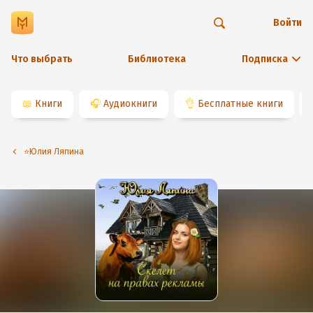
Войти
Что выбрать
Библиотека
Подписка
📖
Книги
🎧
Аудиокниги
👌
Бесплатные книги
⭐️Юлия Ляпина