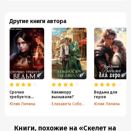
Другие книги автора
Срочно
Кикимору
Ведьма для
требуется
вызывали?
героя
ведьма
Юлия Ляпина
Елизавета Соболянская
Юлия Ляпина
Книги, похожие на «Скелет на