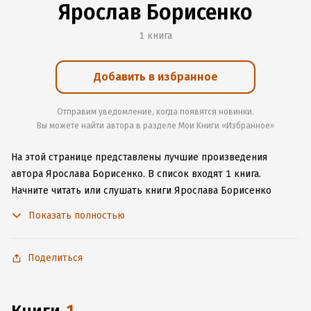
Ярослав Борисенко
1 книга
Добавить в избранное
Отправим уведомление, когда появятся новинки.
Вы можете найти автора в разделе Мои Книги «Избранное»
На этой странице представлены лучшие произведения
автора Ярослава Борисенко.
В список входят 1 книга.
Начните читать или слушать книги Ярослава Борисенко
онлайн прямо на сайте, установите наше удобное
Показать полностью
приложение для iOS или Android, чтобы не расставаться
с любимыми произведениями даже без подключения
к интернету.
Поделиться