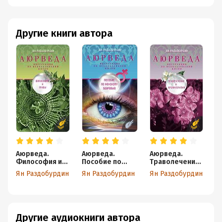
Другие книги автора
Аюрведа.
Аюрведа.
Аюрведа.
А
Философия и
Пособие по
Траволечение
Ф
травы
женскому
и
д
Ян Раздобурдин
Ян Раздобурдин
Ян Раздобурдин
Я
здоровью
ароматерапия
В
а
Другие аудиокниги автора