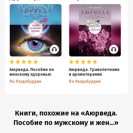
Аюрведа. Пособие по
Аюрведа. Траволечение
А
женскому здоровью
и ароматерапия
з
Ян Раздобурдин
Ян Раздобурдин
Ян
Книги, похожие на «Аюрведа.
Пособие по мужскому и жен...»