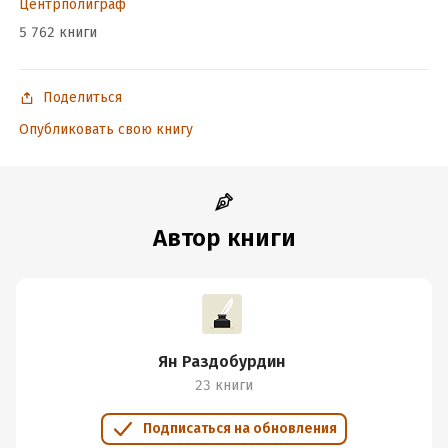
Центрполиграф
неравнодушных к своему здоровью.
5 762 книги
В формате PDF A4 сохранен издательский макет книги.
Поделиться
Опубликовать свою книгу
Подробная информация
Дата написания:
1 января 2019
Объем:
914360
Автор книги
Год издания:
2024
Дата поступления:
5 мая 2024
ISBN (EAN):
9785227086211
Время на чтение:
13
ч.
Ян Раздобурдин
23 книги
Подписаться на обновления