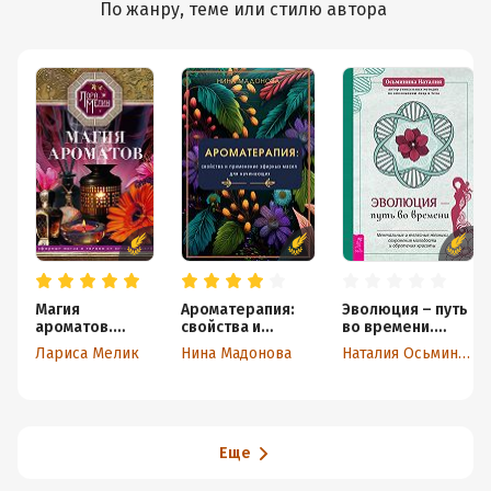
По жанру, теме или стилю автора
Магия
Ароматерапия:
Эволюция – путь
ароматов.
свойства и
во времени.
Эфирные масла
применение
Ментальные и
Лариса Мелик
Нина Мадонова
Наталия Осьминина
и специи от
эфирных масел
телесные
всех болезней
для начинающих
техники
сохранения
молодости и
обретения
красоты
Еще