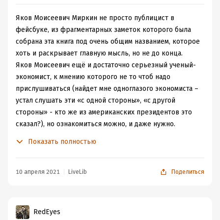
Яков Моисеевич Миркин не просто публицист в
фейсбуке, из фрагментарных заметок которого была
собрана эта книга под очень общим названием, которое
хоть и раскрывает главную мысль, но не до конца.
Яков Моисеевич ещё и достаточно серьезный ученый-
экономист, к мнению которого не то чтоб надо
прислушиваться (найдет мне одноглазого экономиста –
устал слушать эти «с одной стороны», «с другой
стороны» - кто же из американских президентов это
сказал?), но ознакомиться можно, и даже нужно.
Доктор экономических наук, профессор, заведующий
Показать полностью
отделом международных рынков капитала ИМЭМО РАН
не собирает нас знакомиться с предметом – что же
есть экономика. Яков Моисеевич расскажет нам
10 апреля 2021
LiveLib
Поделиться
несколько десятков сказок как бывало, как могло бы
быть, но не случилось, и итог у этих сказок будет один
– Баба-Яга не съедает Ивана Царевича, а переписывает
RedEyes
на себя всё царство, Василису Премудрую берет к себе