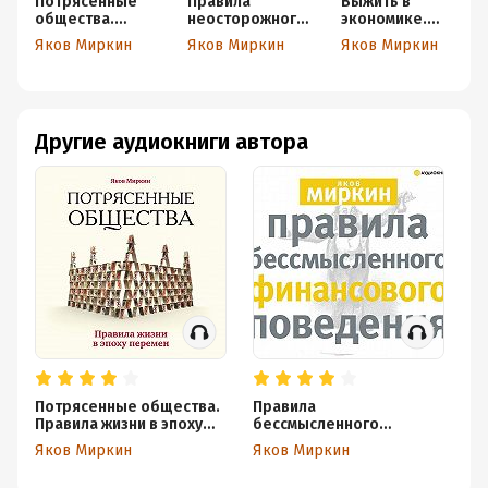
Потрясенные
Правила
Выжить в
общества.
неосторожного
экономике.
Правила жизни в
обращения с
Руководство
Яков Миркин
Яков Миркин
Яков Миркин
эпоху перемен
государством
для каждого
Другие аудиокниги автора
Потрясенные общества.
Правила
П
Правила жизни в эпоху
бессмысленного
б
перемен
финансового поведения
фи
Яков Миркин
Яков Миркин
Я
Из