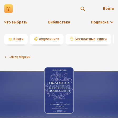
Войти
Что выбрать
Библиотека
Подписка
📖
Книги
🎧
Аудиокниги
👌
Бесплатные книги
⭐️Яков Миркин