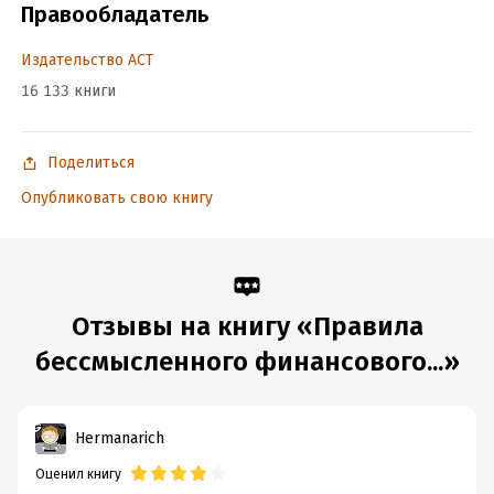
Правообладатель
Подробная информация
Издательство АСТ
Дата написания:
1 января 2025
Объем:
679110
16 133 книги
Год издания:
2025
Дата поступления:
10 февраля 2019
Поделиться
ISBN (EAN):
9785171627171
Опубликовать свою книгу
Время на чтение:
10
ч.
Отзывы на книгу «Правила
бессмысленного финансового...»
Hermanarich
Оценил книгу