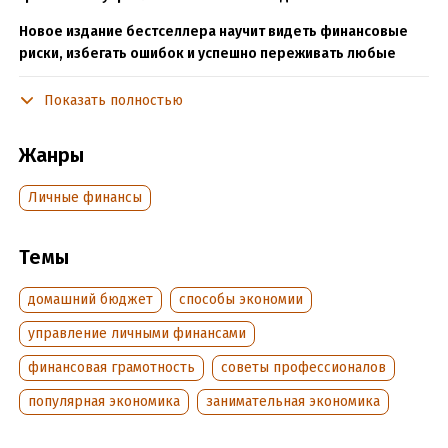
Новое издание бестселлера научит видеть финансовые
риски, избегать ошибок и успешно переживать любые
кризисы.
Показать полностью
Яков Миркин – доктор экономических наук, известнейший
экономист и публицист, автор нескольких бестселлеров.
Жанры
Новое издание бестселлера для тех, кто хочет быть профи в
личных финансах, вовремя замечать риски и обходить
Личные финансы
кризисы.
Чтобы с толком управлять имуществом семьи, нужно ясно
Темы
понимать, как все устроено в мире личных финансов.
Российский экономист Яков Миркин поможет обойти
домашний бюджет
способы экономии
экономические и исторические ловушки и укрепиться в
управление личными финансами
эпоху денежных штормов.
финансовая грамотность
советы профессионалов
популярная экономика
занимательная экономика
В формате PDF A4 сохранен издательский макет книги.