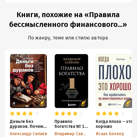
Книги, похожие на «Правила
бессмысленного финансового...»
По жанру, теме или стилю автора
Деньги без
Правило
Когда плохо – это
дураков. Почему
богатства № 1 –
хорошо
инвестировать
личный
Александр Силаев
Владимир Савенок
Исаак Беккер
сложнее, чем
финансовый