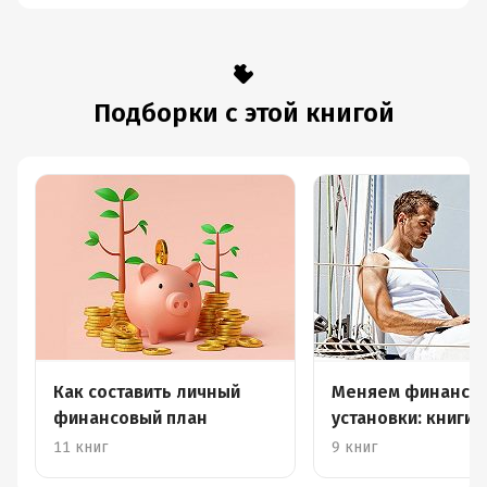
Подборки с этой книгой
Как составить личный
Меняем финансо
финансовый план
установки: книги 
работы над собой
11 книг
9 книг