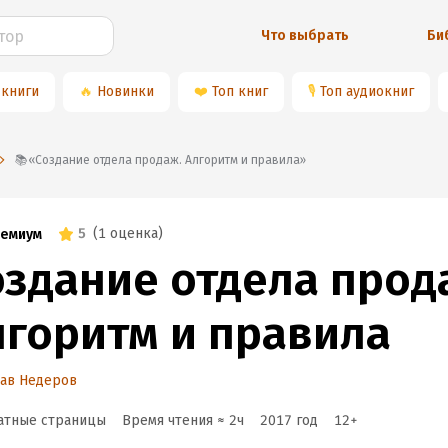
Что выбрать
Би
 книги
🔥
Новинки
❤️
Топ книг
🎙
Топ аудиокниг
📚«Создание отдела продаж. Алгоритм и правила»
5
(
1 оценка
)
емиум
оздание отдела прод
лгоритм и правила
лав Недеров
атные страницы
Время чтения ≈
2
ч
2017
год
12
+