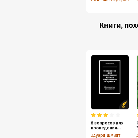
разработки
и применения
Книги, пох
8 вопросов для
проведения
аудита
Эдуард Шмидт
маркетинга