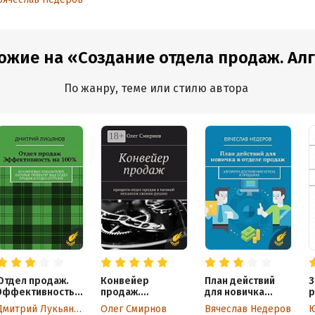
Алгоритм
достижения
успеха
в продажах
ожие на «Создание отдела продаж. Алго
По жанру, теме или стилю автора
Отдел продаж.
Конвейер
План действий
З
Эффективность
продаж.
для новичка
р
на 100%. 85
Преврати отдел
в отделе продаж.
о
Дмитрий Лукьянов
Олег Смирнов
Вячеслав Недеров
Ю
ключевых
продаж в часовой
Алгоритм