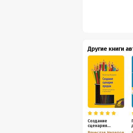
Другие книги а
Создание
сценария
продаж. Алгоритм
Вячеслав Недеров