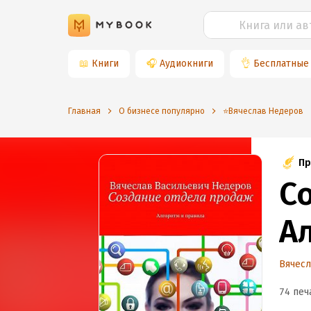
📖
Книги
🎧
Аудиокниги
👌
Бесплатные
Главная
О бизнесе популярно
⭐️Вячеслав Недеров
Пр
С
А
Вячес
74 печ