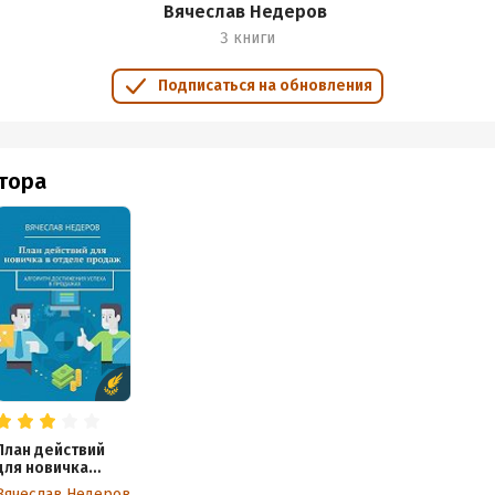
Вячеслав Недеров
3 книги
Подписаться на обновления
втора
План действий
для новичка
в отделе продаж.
Вячеслав Недеров