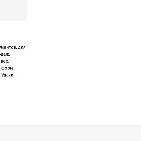
ументов, для
одаж,
нее,
0 форм
 Удачи