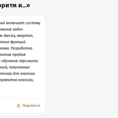
ритм и...»
орый включает систему
ование задач
 (месяц, квартал,
ление функций.
ровка. Разработка
ьтатов продаж
 обучения персонала:
ний, полученных
етинга для анализа
рументов анализа,
Поделиться