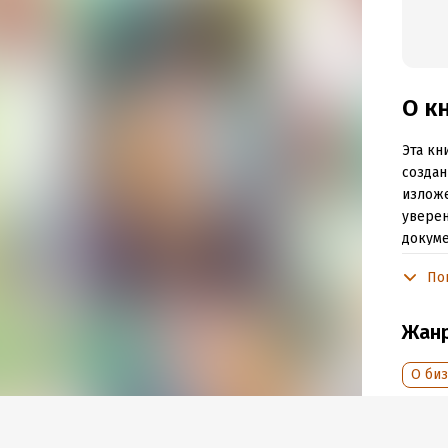
О к
Эта кн
создан
изложе
уверен
докуме
и высо
По
Подр
Жан
Объем
О би
Год из