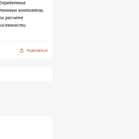
 Определение
плановых контактов,
ри расчете
численности.
Поделиться