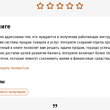
ниге
ига адресована тем, кто нуждается в получении работающих инстр
ия системы продаж товаров и услуг. Алгоритм создания отдела пр
нный в книге позволит вам решать задачи продаж, гораздо успеш
но достигая целей развития бизнеса. Алгоритм включает более 5
нтов, которые помогут сэкономить время и финансовые средства.
ких продаж!
казать полностью
обная информация
ры
:
134498
ISBN (EAN):
9785448379888
знесе популярно
дания:
2017
Время на чтение:
2
ч.