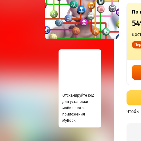
По 
54
Дост
Пер
Отсканируйте код
для установки
мобильного
Чтобы 
приложения
MyBook