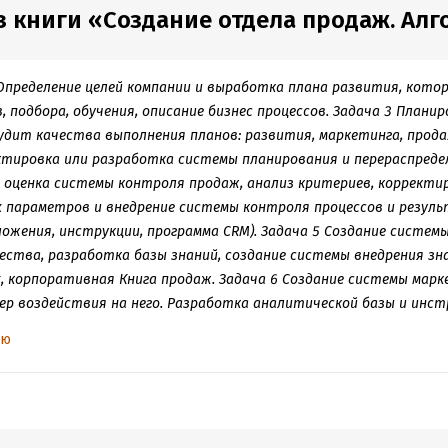
 книги «Создание отдела продаж. Алго
 Определение целей компании и выработка плана развития, кот
 подбора, обучения, описание бизнес процессов. Задача 3 Планир
удит качества выполнения планов: развития, маркетинга, продаж
ректировка или разработка системы планирования и перераспреде
и оценка системы контроля продаж, анализ критериев, корректи
 параметров и внедрение системы контроля процессов и резул
ложения, инструкции, программа CRM). Задача 5 Создание системы
ства, разработка базы знаний, создание системы внедрения зна
, корпоративная Книга продаж. Задача 6 Создание системы марк
ер воздействия на него. Разработка аналитической базы и инст
маркетинга. Удачи и высоких продаж! Недеров Вяч
ью