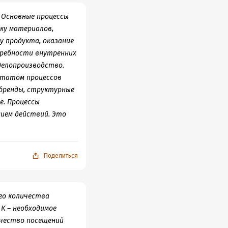
. Основные процессы
ку материалов,
у продукта, оказание
требности внутренних
 делопроизводство.
ьтатом процессов
 бренды, структурные
е. Процессы
нием действий. Это
Поделиться
го количества
К – необходимое
ичество посещений