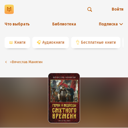
Войти
Что выбрать
Библиотека
Подписка
📖
Книги
🎧
Аудиокниги
👌
Бесплатные книги
⭐️Вячеслав Манягин