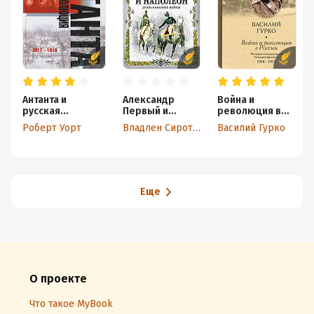
Антанта и
Александр
Война и
русская
Первый и
революция в
революция.
Наполеон.
России.
Роберт Уорт
Владлен Сироткин
Василий Гурко
1917-1918
Дуэль накануне
Мемуары
войны
командующего
Западным
фронтом. 1914-
1917
Еще
О проекте
Что такое MyBook