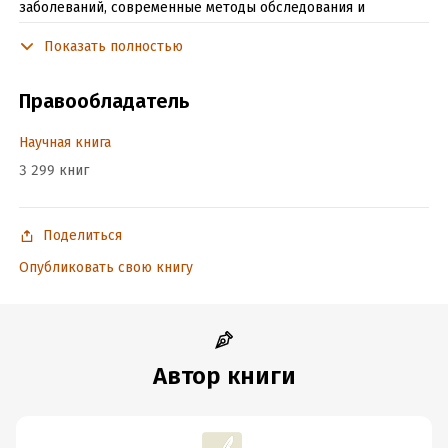
заболеваний, современные методы обследования и
диагностики, лечения и профилактики. Предназначена для
Показать полностью
обучения студентов медицинских ВУЗов, практической
деятельности врачей всех специальностей.
Правообладатель
Подробная информация
Научная книга
Объем:
607807
3 299 книг
Год издания:
2020
Время на чтение:
9
ч.
Поделиться
Опубликовать свою книгу
Автор книги