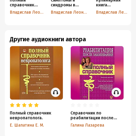
Полный
Симптомы и
Кулинарная
справочник
синдромы в
книга
невропатолога.
терапии и
диабетика
Владислав Леонкин
Владислав Леонкин
Владислав Леонкин
хирургии
Другие аудиокниги автора
Полный справочник
Справочник по
Си
невропатолога.
реабилитации после
те
заболеваний
Е. Шапатина Е. М.
Галина Лазарева
Са