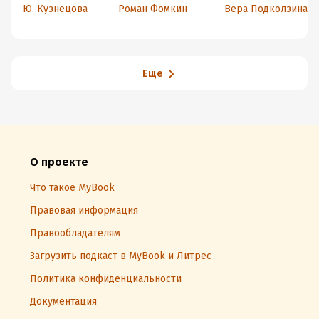
конспект
урологии
конспект лекций
Ю. Кузнецова
Роман Фомкин
Вера Подколзина
лекций
для вузов
Еще
О проекте
Что такое MyBook
Правовая информация
Правообладателям
Загрузить подкаст в MyBook и Литрес
Политика конфиденциальности
Документация