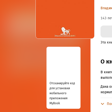
и
Влади
п
143 пе
С
п
Эта кн
О к
В книг
выполн
Отсканируйте код
Дана о
для установки
нормат
мобильного
станов
приложения
(в 199
MyBook
По
исслед