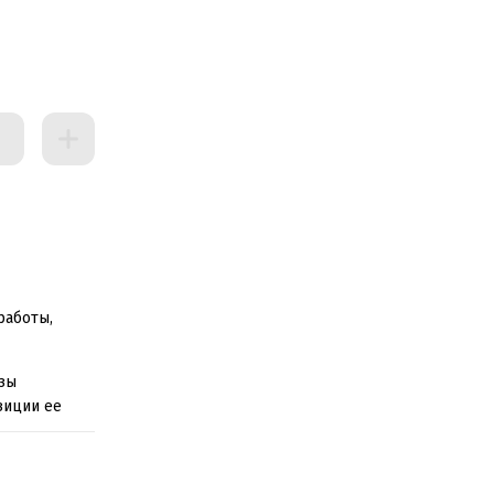
ных
работы,
изы
зиции ее
ния АЭ НПА
из
ных в 2009–