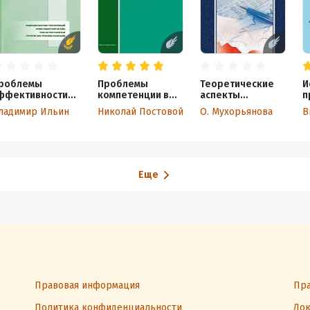
роблемы
Проблемы
Теоретические
И
ффективности
компетенции в
аспекты
п
осударственного
системе местного
устойчивого
ь
ладимир Ильин
Николай Постовой
О. Мухорьянова
В
правления.
самоуправления
экономического
У
енденции
и пути их решения
развития региона
м
ыночных
к
рансформаций.
ризис
юджетной
Еще
истемы. Роль
астного
апитала.
тратегия-2020:
роблемы
еализации
Правовая информация
Пра
Политика конфиденциальности
Док