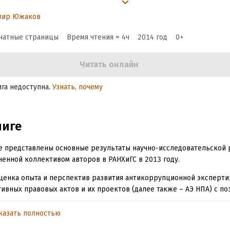
 проектов норматив
мир Южаков
равовых актов.
чатные страницы
Время чтения ≈
4
ч
2014
год
0
+
тановление, опыт,
Читать онлайн
ерспективы
ига недоступна.
Узнать, почему
ниге
е представлены основные результаты научно-исследовательской 
енной коллективом авторов в РАНХиГС в 2013 году.
ценка опыта и перспектив развития антикоррупционной эксперт
ивных правовых актов и их проектов (далее также – АЭ НПА) с по
ления. Представлены описание и оценка предыстории и становле
8–2007 годах); оценка опыта внедрения и применения АЭ НПА; анал
казать полностью
ований по вопросам организации и проведения АЭ НПА, выполнен