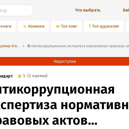
Что выбрать
Би
 книги
🔥
Новинки
❤️
Топ книг
🎙
Топ аудиокниг
⭐️Владимир Южаков
📚«Антикоррупционная экспертиза нормативных правовых актов и пр
Недоступна
5
(
1 оценка
)
андарт
нтикоррупционная
кспертиза норматив
равовых актов