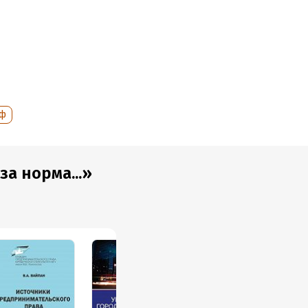
 предложения
лизации
 коррупции,
сших учебных
рф
а норма...»