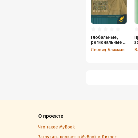
Глобальные,
П
региональные и
э
национальные
г
Леонид Бляхман
В
тенденции
у
развития
Т
экономики
р
России в XXI
т
веке.
К
Избранные
б
труды
с
ч
к
С
п
р
О проекте
Что такое MyBook
Загрузить подкаст в MyBook и Литрес