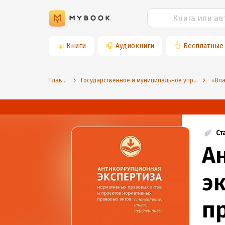
📖
Книги
🎧
Аудиокниги
👌
Бесплатные
Главная
Государственное и муниципальное управление
Ст
А
э
п