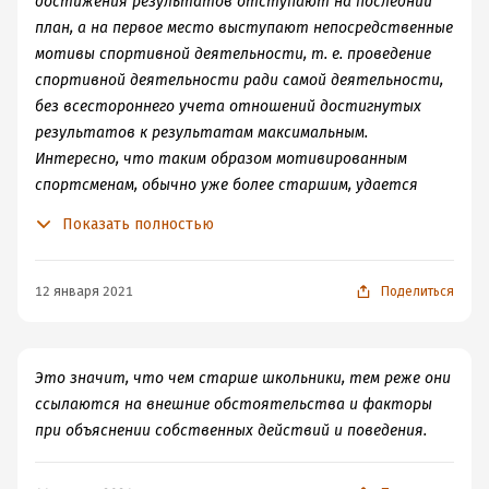
достижения результатов отступают на последний
план, а на первое место выступают непосредственные
мотивы спортивной деятельности, т. е. проведение
спортивной деятельности ради самой деятельности,
без всестороннего учета отношений достигнутых
результатов к результатам максимальным.
Интересно, что таким образом мотивированным
спортсменам, обычно уже более старшим, удается
достичь высоких результатов, часто они добиваются
Показать полностью
относительно больших успехов, чем раньше. Это
объясняется не только исключительно богатым
соревновательным опытом, но, прежде всего
12 января 2021
Поделиться
уравновешенным отношением этих спортсменов к
уровню собственных достижений. Без присутствия
мотивов престижа они воспринимают спортивную
Это значит, что чем старше школьники, тем реже они
деятельность как спорт в его первоначальном смысле,
ссылаются на внешние обстоятельства и факторы
как нервно-психическое возбуждение, развлечение,
при объяснении собственных действий и поведения.
отдых, как движение с сопровождающими его
чувственными качествами, которые