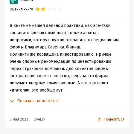
Оценил книгу
В книге не нашел дельной практики, как все-таки
составить финансовый план, только анкета с
вопросами, которую нужно отправить к специалистам
фирмы Владимира Савенка. Финиш.
Полкниги же посвящена инвестированию. Причем
очень спорные рекомендации по инвестированию
через страховые компании. Для клиентов фирмы
автора такие советы понятны, ведь за это фирма
получает щедрые комиссионные. А вот как совет
читателям, это вообще аут.
Также про составление портфеля советы крайне
Показать полностью
низкого качества. Лучше бы порекомендовал к
прочтению книги по портфельному пассивному
инвестированию.
3 мая 2021
LiveLib
Поделиться
В итоге полкниги по инвестирванию можно было бы
выкинуть, а полкниги с советами по составлению ЛФП -