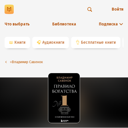
Войти
Что выбрать
Библиотека
Подписка
📖
Книги
🎧
Аудиокниги
👌
Бесплатные книги
⭐️Владимир Савенок