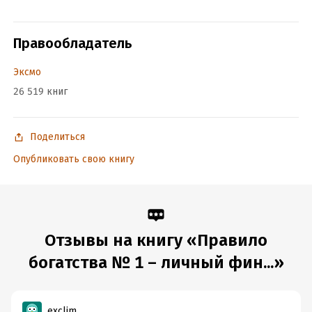
Объем:
401304
Год издания:
2024
Дата поступления:
3 марта 2021
Правообладатель
ISBN (EAN):
9785041507466
Эксмо
Время на чтение:
6
ч.
26 519 книг
Поделиться
Опубликовать свою книгу
Отзывы на книгу «Правило
богатства № 1 – личный фин...»
exclim