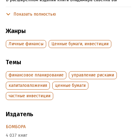
узнаете, как:
Показать полностью
• перестать рассчитывать на государственную пенсию;
• формировать бюджет под поставленные цели;
Жанры
• обеспечить накопления на будущее детей;
Личные финансы
Ценные бумаги, инвестиции
• составить личный финансовый план;
Темы
• увеличить свой резервный фонд с 1 тысячи рублей до
1 миллиона;
финансовое планирование
управление рисками
• начать инвестировать.
капиталовложения
ценные бумаги
частные инвестиции
В формате a4.pdf сохранен издательский макет книги.
Издатель
Подробная информация
БОМБОРА
Дата написания:
1 января 2023
4 037 книг