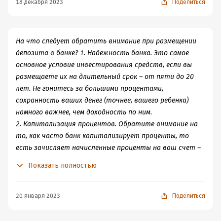
18 декабря 2023
Поделиться
На что следует обратить внимание при размещении
депозита в банке? 1. Надежность банка. Это самое
основное условие инвестирования средств, если вы
размещаете их на длительный срок – от пяти до 20
лет. Не гонитесь за большими процентами,
сохранность ваших денег (точнее, вашего ребенка)
намного важнее, чем доходность по ним.
2. Капитализация процентов. Обратите внимание на
то, как часто банк капитализирует проценты, то
есть зачисляет начисленные проценты на ваш счет –
ежемесячно, ежеквартально или ежегодно. Чем чаще
Показать полностью
это происходит, тем лучше. Помните, что время
увеличивает ваш капитал. 3. Возможность пополнения
счета. Вы же собираетесь добавлять на свой счет
20 января 2023
Поделиться
(извините, на счет вашего ребенка) $50 ежемесячно,
так? Тогда убедитесь в том, что банк разрешит вам