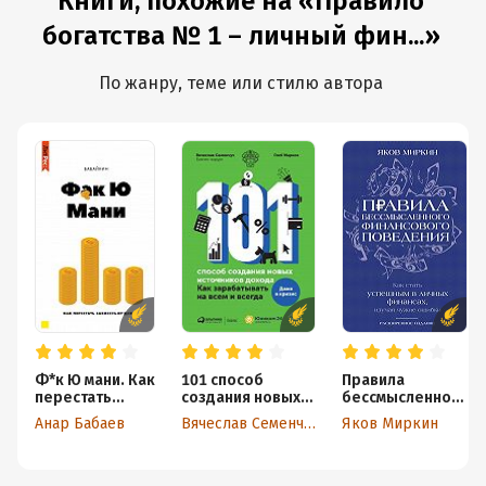
Книги, похожие на «Правило
богатства № 1 – личный фин...»
По жанру, теме или стилю автора
Ф*к Ю мани. Как
101 способ
Правила
перестать
создания новых
бессмысленного
зависеть от
источников
финансового
Анар Бабаев
Вячеслав Семенчук
Яков Миркин
денег
дохода. Как
поведения. Как
зарабатывать на
стать успешным
всем и всегда
в личных
финансах,