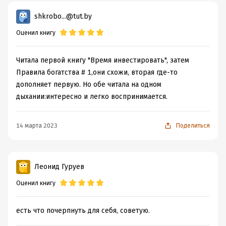
вообще не писать, а просто дать ссылку на сайт фирмы
shkrobo...@tut.by
автора. Практической пользы от книги минимум.
Оценил книгу
Читала первой книгу "Время инвестировать", затем
Правила богатства # 1,они схожи, вторая где-то
дополняет первую. Но обе читала на одном
дыхании:интересно и легко воспринимается.
14 марта 2023
Поделиться
Леонид Гуруев
Оценил книгу
есть что почерпнуть для себя, советую.