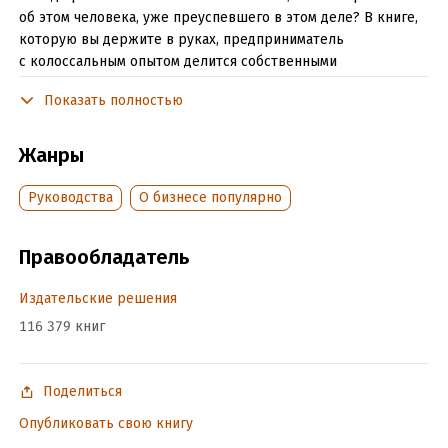
об этом человека, уже преуспевшего в этом деле? В книге,
которую вы держите в руках, предприниматель
с колоссальным опытом делится собственными
наработками, историями успеха своих друзей и учеников,
Показать полностью
рекомендациями коллег. Эта книга станет отличным
подспорьем на вашем пути к успеху и справочником
предпринимателя на все случаи жизни. Успеха вам и вашим
Жанры
начинаниям! Организация "Meta Inc." запрещена на
территории РФ
Руководства
О бизнесе популярно
Подробная информация
Правообладатель
Объем:
484178
Издательские решения
Год издания:
2024
116 379 книг
Дата поступления:
11 февраля 2026
ISBN (EAN):
9785449659842
Время на чтение:
Поделиться
7
ч.
Опубликовать свою книгу