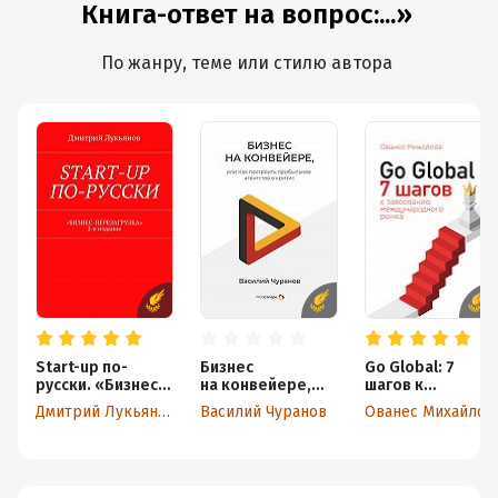
Книга-ответ на вопрос:...»
По жанру, теме или стилю автора
Start-up по-
Бизнес
Go Global: 7
русски. «Бизнес-
на конвейере,
шагов к
перезагрузка». 2-
или Как
завоеванию
Дмитрий Лукьянов
Василий Чуранов
Ованес Михайлов
е издание
построить
международног
прибыльное
о рынка
агентство
в кризис