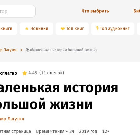
Что выбрать
Би
 книги
🔥
Новинки
❤️
Топ книг
🎙
Топ аудиокниг
р Лагутин
📚«Маленькая история большой жизни»
4.45
(
11 оценок
)
сплатно
аленькая история
ольшой жизни
мир Лагутин
атная страница
Время чтения ≈
3
ч
2019
год
12
+