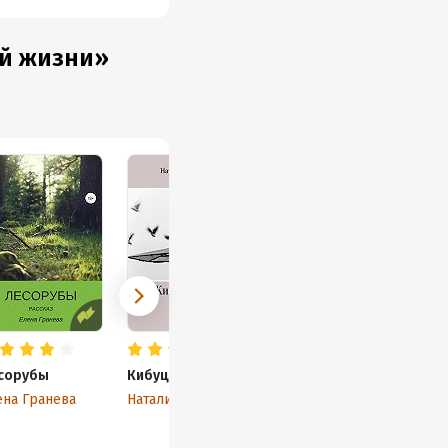
ой жизни»
сорубы
Кибуц Галуёт
Пустыня
ена Гранева
Наталия Веденина
Кети Атанезова