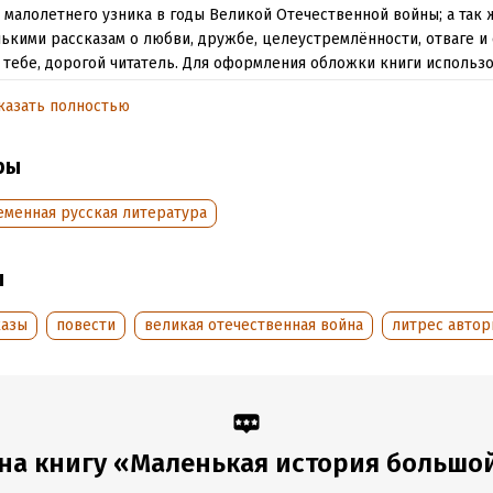
 малолетнего узника в годы Великой Отечественной войны; а так 
ькими рассказам о любви, дружбе, целеустремлённости, отваге и 
 тебе, дорогой читатель. Для оформления обложки книги использ
афия мемориала узникам фашистских лагерей в Таганроге. 2012 U
казать полностью
 lagerey Taganrog.jpg
тать отрывок
ры
обная информация
еменная русская литература
аписания:
1 января 2017
Время на чтение:
3
ч.
:
146762
ы
дания:
2019
казы
повести
великая отечественная война
литрес авто
оступления:
4 марта 2019
на книгу «Маленькая история большо