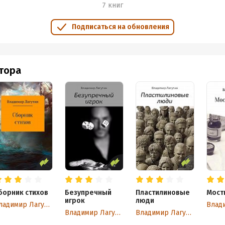
7 книг
Подписаться на обновления
втора
борник стихов
Безупречный
Пластилиновые
Мост
игрок
люди
Владимир Лагутин
Влад
Владимир Лагутин
Владимир Лагутин