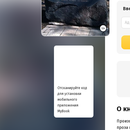
Вв
Отсканируйте код
для установки
мобильного
приложения
О к
MyBook
Произв
проза 