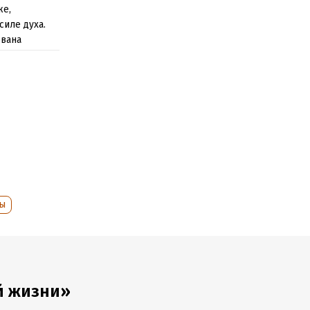
же,
силе духа.
ована
znikam
ры
й жизни»