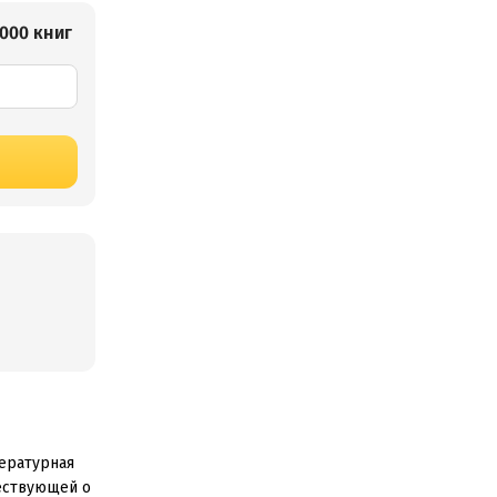
000 книг
тературная
ествующей о