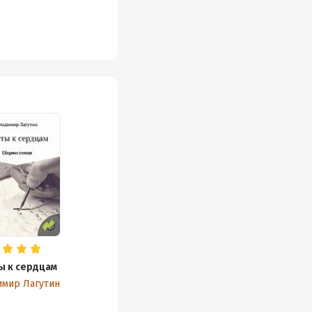
ы к сердцам
имир Лагутин