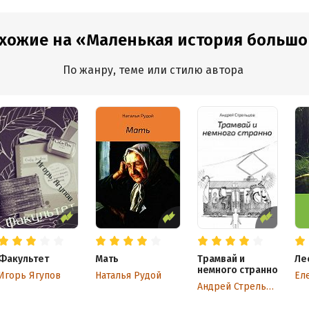
охожие на «Маленькая история больш
По жанру, теме или стилю автора
Факультет
Мать
Трамвай и
Ле
немного странно
Игорь Ягупов
Наталья Рудой
Ел
Андрей Стрельцов