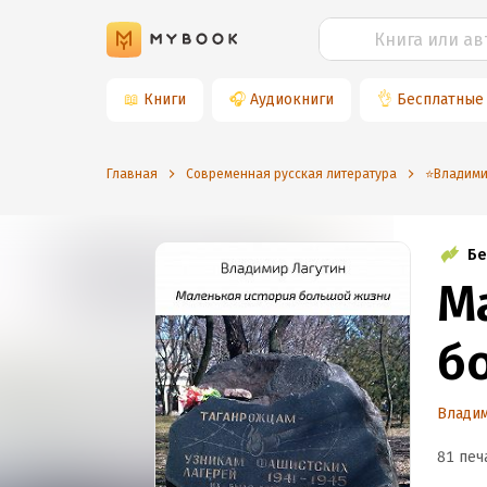
📖
Книги
🎧
Аудиокниги
👌
Бесплатные
Главная
Современная русская литература
⭐️Владими
Бе
М
б
Влади
81 печ