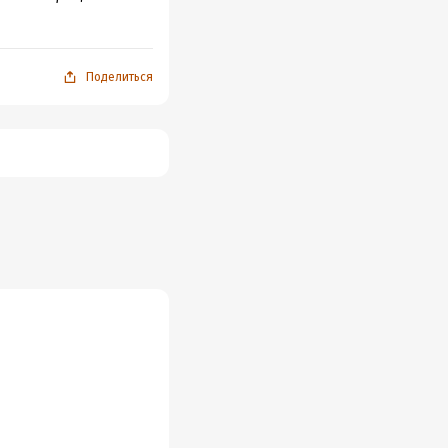
реде, вроде все
в измеряется
мотрел вполглаза, а
Поделиться
л, что ли? И так не
чень
дры и перечень
а фильмов странная.
ей, например, нет.