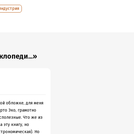
индустрия
разных
вуде. Вы
ра».
сделать
ыбрать кино
лопеди...»
вой обложке, для меня
рто Эко, грамотно
сполезные. Что же из
 эту книгу, но
астрономическая). Но