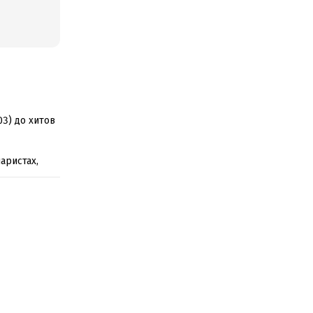
3) до хитов
аристах,
град;
иями для
009), других
ссоциации
жиссеров,