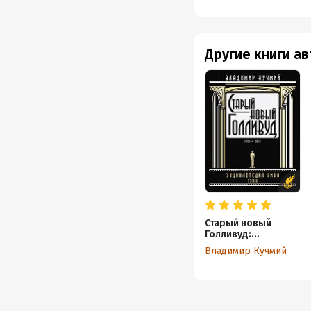
Другие книги а
Старый новый
Голливуд:
Энциклопедия
Владимир Кучмий
кино. Tом II