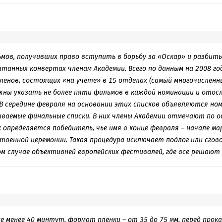
ду) режиссер Джексон и его команда обосновали настоящу
емки всей трилогии проходили полтора года. В батальны
0 тысяч виртуальных персонажей, около 21 тысячи акте
 с половиной тысячи человек персонала, 250 лошадей. П
ров» из 11 номинаций ( 9 из 9, получили « Последний имп
огии больше всех номинаций на «Оскар»- 30 ( «Крестный 
ьмов, получивших право вступить в борьбу за «Оскар» и разбиты
»- 21) Последний фильм собрал 741 миллион долларов в ми
танных конвертах членам Академии. Всего по данным на 2008 год
а вся трилогия около 3 миллиардов долларов!
членов, состоящих «на учете» в 15 отделах (самый многочисленн
 фильм ( продюссеры Барри М. Осборн, Питер Джексон, Фр
жны указать не более пяти фильмов в каждой номинации и отос
 Джексон), адаптированный сценарий (Фрэн Уолш, Филипп
. В середине февраля на основании этих списков объявляются но
ники (Грант Мейджор, Дэн Хенна, Алан Ли), костюмы (Нджи
 звуковые эффекты (Кристофер Бойес, Майкл Семаник, Ма
ваемые финальные списки. В них члены Академии отмечают по о
онтаж (Джейми Селкирк), спецэффекты (Джим Риджил, Дж
к определяется победитель, чье имя в конце февраля – начале м
к, Алекс Функ) грим (Ричард Тейлор, Питер Кинг), композ
венной церемонии. Такая процедура исключает подлог или сгов
o The West» (Фрэн Уолш, Говард Шор, Энни Леннокс).
ом случае объективней европейских фестивалей, где все решают
громную цитату, я просто не смогла бы описать это безумие сво
вся книга. У меня только один вопрос, для кого все это? Если я,
е менее 40 минтут, формат пленки – от 35 до 75 мм, перед прок