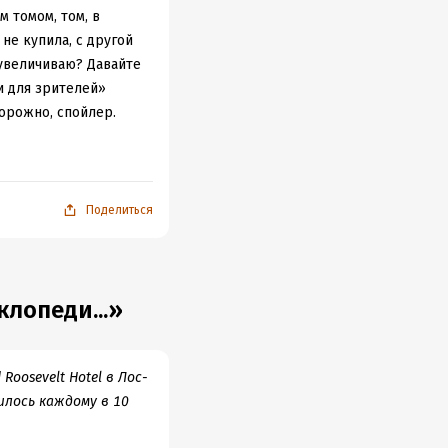
м томом, том, в
 не купила, с другой
еувеличиваю? Давайте
и для зрителей»
орожно, спойлер.
борн, Питер
Поделиться
нсен, Кейт
илл, Миранда
 файле?
) Энди
 Брофи, Пит
лопеди...»
левшие Фродо
oosevelt Hotel в Лос-
аки до Роковой
лось каждому в 10
ет своим.
(Э-э-э,
а Руэла Толкина