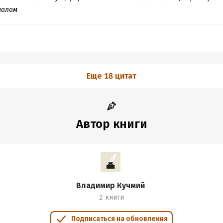
 все эти статисты и лошади нафиг не сдались, а в киноманской с
налам
то «Оскары» не показатель. Или только количеством болванчико
му что по авторскому тексту понятно только, что он фильм с
л не понятно. Впечатлился, когда статистику с IMDb переписыва
 фильмами так! Это книга для любителей цифр? Если да, то она о
 надо обманывать людей. Поверхностные анонсы, затасканные ка
Еще 18 цитат
оступно в интернете совершенно задаром. К тому же и выборк
ской классики-расклассики Капры «Эта замечательная жизнь» в н
 ура!
Автор книги
Владимир Кучмий
2 книги
Подписаться на обновления