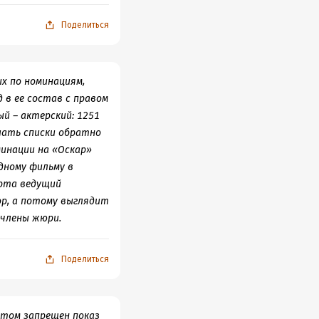
ю общину в
х сценах
Поделиться
ров, было
оследний фильм
ератор» и
Отец»-28,
х по номинациям,
ре (из них 14
 в ее состав с правом
ый – актерский: 1251
эн Уолш),
лать списки обратно
а Бойенс, Питер
минации на «Оскар»
ла Диксон,
йкл Хеджес,
дному фильму в
о Леттери,
арта ведущий
итор (Говард
ор, а потому выглядит
 члены жюри.
Поделиться
ими словами.)) В
 например, новичок
атом запрещен показ