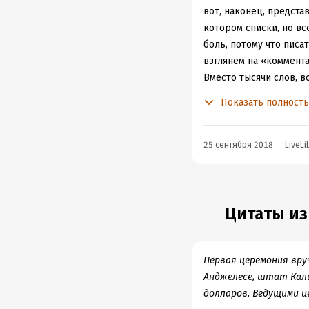
вот, наконец, предста
котором списки, но все
боль, потому что писа
взглянем на «коммент
Вместо тысячи слов, в
Властелин колец
Показать полност
(Lord of the Ring
201 мин.2003. С
Джексон, Фрэн У
25 сентября 2018
LiveLi
Фантастика
В ролях: Элайдж
Бланшетт, Орлан
Отто, Доминик М
Серкис, Дэвид У
Цитаты из
Смит, Брэд Дури
Режиссер: Пите
Члены братства 
Первая церемония вруч
(Элайджа Вуд) и
Анджелесе, штат Кали
Горы.
Чтобы уни
шта?!).
Голлум о
долларов. Ведущими ц
Чтобы воссозда