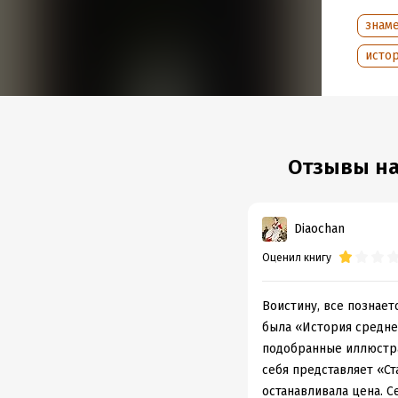
• редк
знам
А откр
поколе
исто
также 
Сегодн
правил
по душ
Отзывы на
Подр
Дата н
Diaochan
Объем
Оценил книгу
Год из
Дата п
Воистину, все познает
была «История средне
подобранные иллюстрац
себя представляет «Ст
останавливала цена. Се