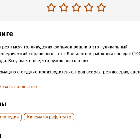
ниге
трех тысяч голливудских фильмов вошли в этот уникальный
опедический справочник – от «Большого ограбления поезда» (190
ода. Вы узнаете все, что нужно знать о них:
рмацию о студиях-производителях, продюсерах, режиссерах, сцен
х с указанием даты выпуска, хронометража, жанра, полученных на
казать полностью
ентарии автора с его оценкой по 4-балльной шкале и рекомендац
ей;
ры
а лауреатов, номинантов и рекордсменов премии «Оскар» (1929–2
рных наград – Британской киноакадемии (BAFTA), Голливудской а
клопедии
Кинематограф, театр
жной прессы «Золотой глобус», престижных Гильдий актеров, ре
еров, сценаристов Америки;
ы