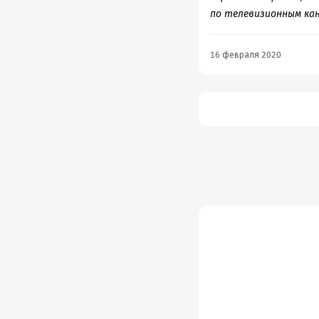
кинолюбитель, то мне
по телевизионным ка
давно уже в курсе, ч
шедевральность? Пото
16 февраля 2020
за что 4 звездочки да
только с ВК, со всеми
узкоспециальная и не
статистов –все это д
Легендарной американ
Я не купила эту книгу,