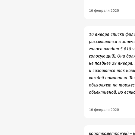
(умер в 1973 го
Веллингтоне. Съ
16 февраля 2020
участвовало 20
задействовано 2
получил 11 «Оска
«Жижи»). У трил
10 января списки фил
«Звездные войны
рассылаются в запеча
млн. в России), 
голоса входит 5 810 
О=11 («Оскары»)
голосующий). Они дол
режиссер (Питер
не позднее 29 января
Джексон), худож
Ричард Тейлор),
и создаются так назы
Хэммонд Пик) м
каждой номинации. Та
Рэндол Уильям Ку
объявляет на торжест
Шор), песня «Int
объективной. Во всяк
16 февраля 2020
Фу-у-х .Простите за о
таком стиле написана 
короткометражек) – н