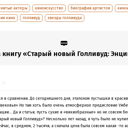
ие фотографии и постеры.
енитые актеры
киноискусство
биографии артистов
кино
ытием для вас станет творческая судьба 138 русских эмигрантов 
ний и 36 детей эмигрантов, которые работали и работают в Голли
рия кино
голливуд
звезды голливуда
узнаете о всех советских и российских фильмах – лауреатах «Оска
я на огромном кинорынке нетрудно найти любой фильм – трудно 
ьный выбор. Эта энциклопедия и станет вашим гидом, поможет в
е.
 книгу «Старый новый Голливуд: Энцик
обная информация
аписания:
1 января 2010
ISBN (EAN):
9785904885144
:
920313
Время на чтение:
13
ч.
дания:
2020
оступления:
2 марта 2018
ся в сравнении. До сегодняшнего дня, эталоном пустышки в краси
вековья» Но там хоть было очень атмосферное предисловие Умбе
ии… Да и статьи, пусть сухие и «викиобразные» но не совсем бе
арый новый Голливуд»? Несколько лет назад, я чуть было не купила
йчас, в среднем, 2 тысячи, а сначала цена была совсем какая -то 