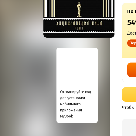
По 
54
Дост
Пер
Отсканируйте код
для установки
мобильного
Чтобы 
приложения
MyBook