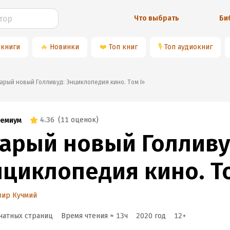
Что выбрать
Би
 книги
🔥
Новинки
❤️
Топ книг
🎙
Топ аудиокниг
«Старый новый Голливуд: Энциклопедия кино. Tом I»
4.36
(
11 оценок
)
емиум
тарый новый Голливу
нциклопедия кино. То
мир Кучмий
чатных страниц
Время чтения ≈
13
ч
2020
год
12
+