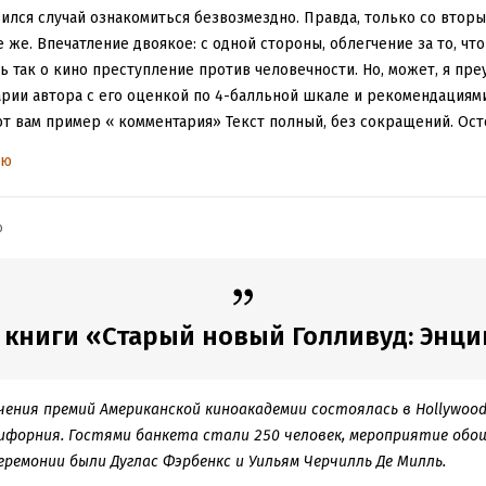
вился случай ознакомиться безвозмездно. Правда, только со вторы
 же. Впечатление двоякое: с одной стороны, облегчение за то, что
ть так о кино преступление против человечности. Но, может, я пр
арии автора с его оценкой по 4-балльной шкале и рекомендациям
от вам пример « комментария» Текст полный, без сокращений. Ост
: возвращение короля **** (шедевр)
ью
s: The Return of the King)
ША-Новая Зеландия-Германия. Wingnut Films (Барри М. Ос
олш).
b
а Вуд, Иэн Маккелен, Шон Эстин, Лив Тайлер, Вигго Морте
до Блум, Билли Бойд, Мартой Цокас
(кто это?)
Бернард Х
онаган, Джон Рис- Дэвис, Сала Бейкер
(а это кто? глюк в
энхэм,Иэн Холм, Шон Бин, Карл Урбан, Алан Ховард, Джед
 книги «Старый новый Голливуд: Энцик
ф, Кристофер Ли ,Брюс Спенс.
р Джексон
ведут сражение за крепость Минас – Тирит, а едва уце
ения премий Американской киноакадемии состоялась в Hollywood R
 Сэм (Шон Остин) в сопровождении Голлума добираются т
форния. Гостями банкета стали 250 человек, мероприятие обош
чтожить кольцо, Фродо надевает его на палец и называ
ткусывает у Фродо палец и падает в пропасть.
еремонии были Дуглас Фэрбенкс и Уильям Черчилль Де Милль.
ть великую фантазию писателя и ученого Джона Рональд