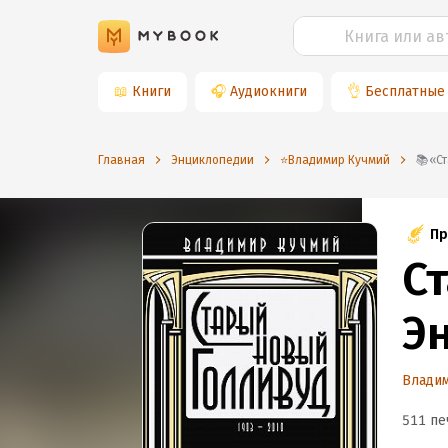
📖
Книги
🎧
Аудиокниги
👌
Бесплатные
Главная
Энциклопедии
⭐️Владимир Кучмий
📚
Пр
С
Э
Влади
511 пе