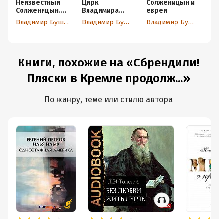
Неизвестный
Цирк
Солженицын и
Ро
Солженицын.
Владимира
евреи
Ст
Гений первого
Путина
Ве
Владимир Бушин
Владимир Бушин
Владимир Бушин
плевка
По
ве
п
Книги, похожие на «Сбрендили!
Пляски в Кремле продолж...»
По жанру, теме или стилю автора