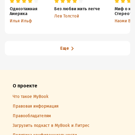
Одноэтажная
Без любви жить легче
Миф о кр
Америка
Стереоти
Лев Толстой
против ж
Илья Ильф
Наоми Ву
Еще
О проекте
Что такое MyBook
Правовая информация
Правообладателям
Загрузить подкаст в MyBook и Литрес