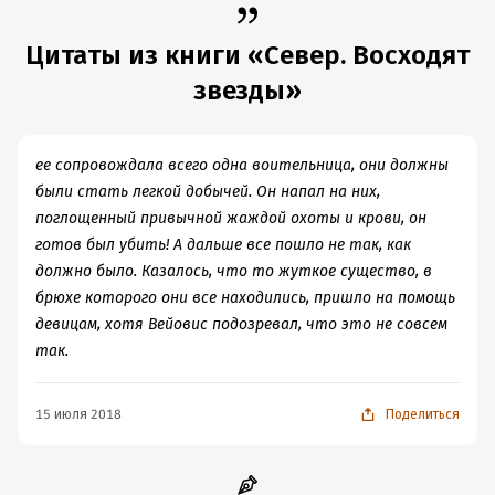
солдат, наемников, инженеров, все сводится к
В одном случае проблемы были родом из пресловутого
Цитаты из книги «Север. Восходят
чувствам и человеческим качествам.
детства: ребенок, брошенный матерью, оказался
звезды»
невидимкой в семье отца. На её долю выпало больше
Очень здорово. Рекомендую.
ограничений, чем положено по праву рождения любому
другому ребенку высших ветвей Великих Кланов.
ее сопровождала всего одна воительница, они должны
Синдром самозванки мешал ей использовать свои силы
были стать легкой добычей. Он напал на них,
по максимуму, и она оказалась зависима от чужого
поглощенный привычной жаждой охоты и крови, он
мнения. Ей предстоит немало потрудиться, чтобы
готов был убить! А дальше все пошло не так, как
окончательно излечиться. Но на этот путь ее уже
должно было. Казалось, что то жуткое существо, в
поставили и подтолкнули.
брюхе которого они все находились, пришло на помощь
девицам, хотя Вейовис подозревал, что это не совсем
В другом случае ситуация противоположная:
так.
чрезмерное давление со стороны пусть не семьи, но
общества. Пока одни добиваются внимания близких,
15 июля 2018
Поделиться
другие не знают, как от него отбиться. Груз
ответственности и оказанное доверие могли и
спровоцировали этого героя на сомнения в