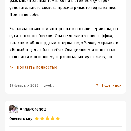
стремящихся ими стать, пар, что просто мимими какая
размышлятельные темы. Вот и в этой между строк
прелесть.
увлекательного сюжета просматривается одна из них.
А вот конец книги меня очень насторожил и как-то
Принятие себя.
боязно читать дальше. Но я не остановлюсь так как
очень надеюсь и верю, что всё будет хорошо и то, что
Эта книга во многом интересна: в составе серии она, по
преодолели герои будет не зря и у них наступит "долго
сути, стоит особняком. Она не является спин-оффом,
и счастливо".
как книги «Доктор, дым и зеркала», «Между мирами» и
Спасибо автору за удивительную и фантастическую
«Новый год, я люблю тебя!» Она целиком и полностью
историю .
относится к основному горизонтальному сюжету, но
если все остальные книги балуют нас огромным
Показать полностью
количеством кластерных миров, то здесь имеет место
некая камерность. Ведь все события этой книги
происходят в междумирье. Однако междумирье
19 февраля 2023
LiveLib
Поделиться
настолько бесконечно и непредсказуемо, что только и
успеваешь захлопывать рот и представлять все то, что
оно в себе таит.
AnnaMorenets
Оценил книгу
Аналогично дело обстоит и с героями. После
оглушительного контрольного в голову читателей