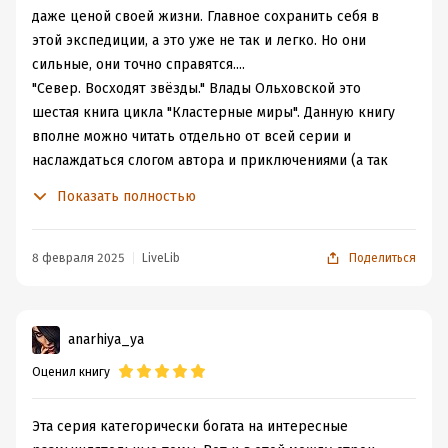
даже ценой своей жизни. Главное сохранить себя в
этой экспедиции, а это уже не так и легко. Но они
сильные, они точно справятся....
"Север. Восходят звёзды." Влады Ольховской это
шестая книга цикла "Кластерные миры". Данную книгу
вполне можно читать отдельно от всей серии и
наслаждаться слогом автора и приключениями (а так
же конечно внутренними метаниями) героев. И я даже
Показать полностью
настоятельно не буду советовать читать эту книгу по
порядку, так как она прям удивительно в какой-то
мере выпадает из всех событий цикла, хотя в то же
8 февраля 2025
LiveLib
Поделиться
время и не разрывно связана с ними.
Здесь мы встретим как уже знакомых по другим книгам
цикла героев, так и познакомимся с новыми. Я всё
anarhiya_ya
больше убеждаюсь, что этот цикл у автора самый
Оценил книгу
романтичный и соединительный сердца, и что тег на
ЛитРес "любовное фэнтези" не так просто стоит к этим
книгам . Здесь такая концентрация счастливых, или
Эта серия категорически богата на интересные