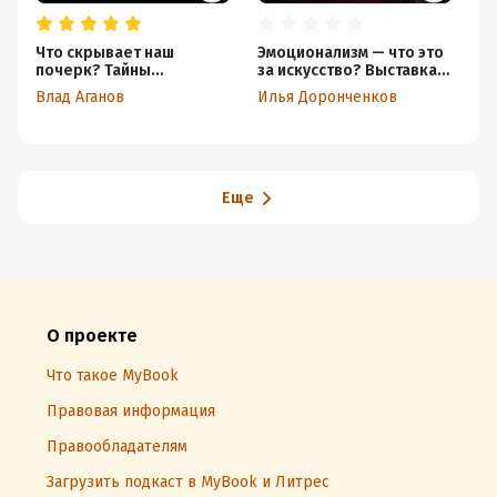
Что скрывает наш
Эмоционализм — что это
Л
почерк? Тайны
за искусство? Выставка
ж
Графолога: Лариса
«Свет между мирами»
Влад Аганов
Илья Доронченков
Дрыгваль
(18+)
Еще
О проекте
Что такое MyBook
Правовая информация
Правообладателям
Загрузить подкаст в MyBook и Литрес