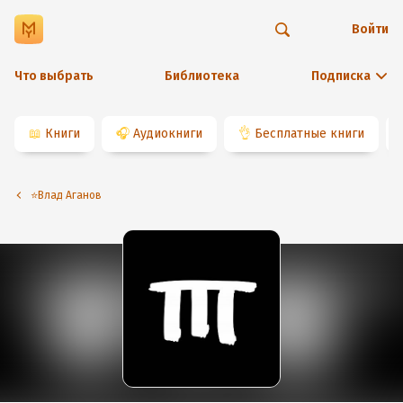
Войти
Что выбрать
Библиотека
Подписка
📖
Книги
🎧
Аудиокниги
👌
Бесплатные книги
⭐️Влад Аганов