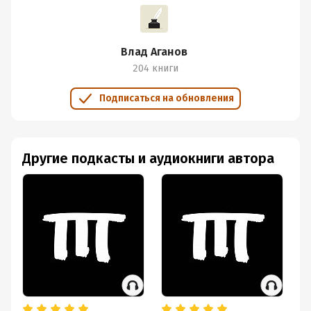
общество до сих пор
- Сколько стоил человек в царской России и что это
говорит о прошлом
Влад Аганов
204 книги
Историк Кирилл Назаренко в соцсетях:
Подписаться на обновления
https://vk.com/id375
Другие подкасты и аудиокниги автора
Ссылки на мои соц.сети:
https://instagram.com/aganoff (запрещен в РФ)
https://rutube.ru/channel/48462365/
https://vk.com/aganoff
https://t.me/vladaganov
https://dzen.ru/vladaganov