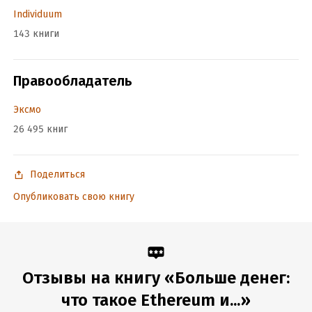
проблем.
Individuum
143 книги
В формате PDF A4 сохранен издательский макет книги.
Правообладатель
Подробная информация
Эксмо
Дата написания:
1 января 2022
26 495 книг
Объем:
567090
Год издания:
2023
Поделиться
Дата поступления:
16 января 2026
ISBN (EAN):
9785604829585
Опубликовать свою книгу
Переводчик:
Инна Проворова
Время на чтение:
8
ч.
Отзывы на книгу «Больше денег:
что такое Ethereum и...»