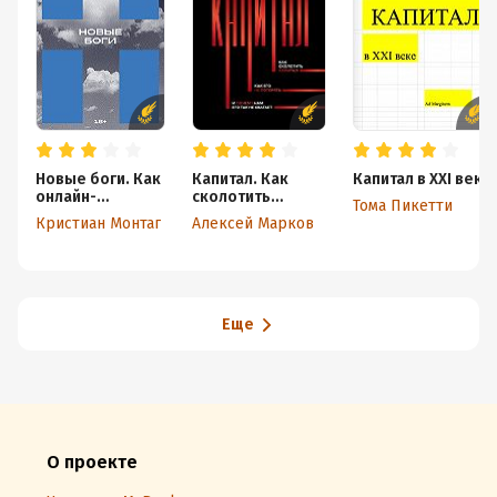
Новые боги. Как
Капитал. Как
Капитал в XXI веке
онлайн-
сколотить
Тома Пикетти
платформы
капитал, как его
Кристиан Монтаг
Алексей Марков
манипулируют
не потерять, и
нашим выбором
почему нам его
и что вернет нам
так не хватает
свободу
Еще
О проекте