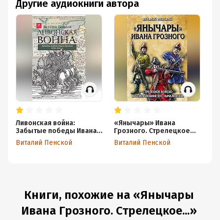
Другие аудиокниги автора
п
н
Ливонская война:
«Янычары» Ивана
Оч
Забытые победы Ивана
Грозного. Стрелецкое
Ли
Грозного 1558–1561 гг.
войско во 2-й половине
На
Виталий Пенской
Виталий Пенской
Ви
XVI – начале XVII в.
—1
Книги, похожие на «Янычары
Ивана Грозного. Стрелецкое...»