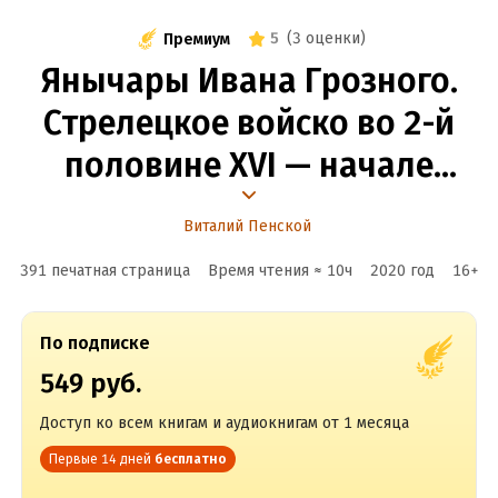
5
(
3 оценки
)
Премиум
Янычары Ивана Грозного.
Стрелецкое войско во 2-й
половине XVI — начале
XVII в.
Виталий Пенской
391 печатная страница
Время чтения ≈
10
ч
2020
год
16
+
По подписке
549 руб.
Доступ ко всем книгам и аудиокнигам от 1 месяца
Первые 14 дней
бесплатно