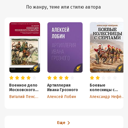
По жанру, теме или стилю автора
Военное дело
Артиллерия
Боевые
Московского
Ивана Грозного
колесницы с
государства.
серпами:
Виталий Пенской
Алексей Лобин
Александр Нефёдкин
От Василия
«тяжелые танки»
Темного до
Древнего мира
Михаила
Романова.
Вторая
половина XV –
Еще
начало XVII в.