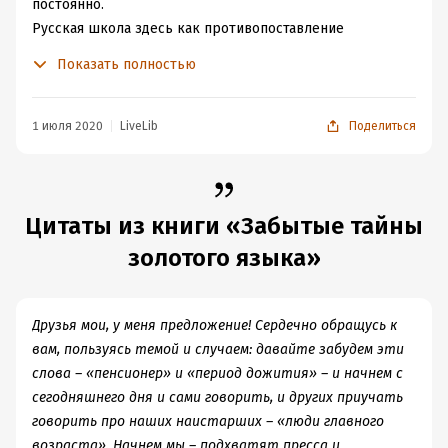
постоянно.
Русская школа здесь как противопоставление
немецкой школе (хотя изначально наоборот). А всех
Показать полностью
нас учат именно по немецкой школе.
Сундаков свою школу позиционирует как не
требующую доказательств. И это правильно, т.к.
1 июля 2020
LiveLib
Поделиться
материал идёт настолько вразрез с общепринятой
историей (не только языка, а вообще), что вместо
изложения материала можно просто утонуть в
Цитаты из книги «Забытые тайны
препирательствах.
Прослушивание данной книги считаю
золотого языка»
нецелесообразным, необходимо видеть текст. У людей
с устоявшимся мировоззрением и не готовым к его
пересмотру данная книга вызовет крайне негативную
Друзья мои, у меня предложение! Сердечно обращусь к
реакцию.
вам, пользуясь темой и случаем: давайте забудем эти
В общем, рекомендую для прочтения всем, особенно
слова – «пенсионер» и «период дожития» – и начнем с
людям, которых по отношению к нашей истории
сегодняшнего дня и сами говорить, и других приучать
постоянно мучает ощущение «что-то здесь не так».
говорить про наших наистарших – «люди главного
возраста». Начнем мы – подхватят пресса и