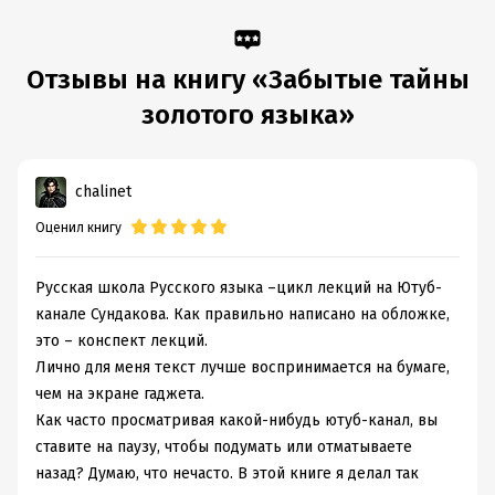
Дата написания:
1 января 2019
Объем:
626606
Год издания:
2025
Отзывы на книгу «Забытые тайны
Дата поступления:
1 июля 2019
золотого языка»
ISBN (EAN):
9785171100827
Время на чтение:
9
ч.
chalinet
Оценил книгу
Русская школа Русского языка –цикл лекций на Ютуб-
канале Сундакова. Как правильно написано на обложке,
это – конспект лекций.
Лично для меня текст лучше воспринимается на бумаге,
чем на экране гаджета.
Как часто просматривая какой-нибудь ютуб-канал, вы
ставите на паузу, чтобы подумать или отматываете
назад? Думаю, что нечасто. В этой книге я делал так